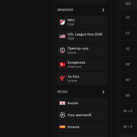
ПЕР
ЗМАГАННЯ
51'
МЛС
США
52'
USL League One 2026
США
Прем'єр-ліга
61'
Англія
Бундесліга
69'
Німеччина
Ла Ліга
80'
Іспанія
РЕГІОН
89'
Англія
90 + 5'
Ліга чемпіонів
Іспанія
90 + 5'