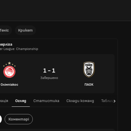
Теніс
Крикет
ерліга
er League: Championship
1 - 1
Завершено
Олімпіакос
ПАОК
ація
Огляд
Статистика
Склади команд
Таблиця
Очні
Коментарі