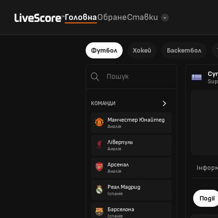
Головна
Обране
Ставки
Футбол
Хокей
Баскетбол
Суп
Sup
КОМАНДИ
Манчестер Юнайтед
Англія
Ліверпуль
Англія
Арсенал
Інформ
Англія
Реал Мадрид
Іспанія
Події
Барселона
Іспанія