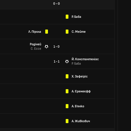
0
-
0
Р. Баба
Л. Пірола
С. Мейте
Родіней
1 - 0
С. Ессе
Й. Константеліас
1 - 1
Р. Баба
Х. Зафеіріс
А. Єремеєфф
А. Б'янко
А. Живкович