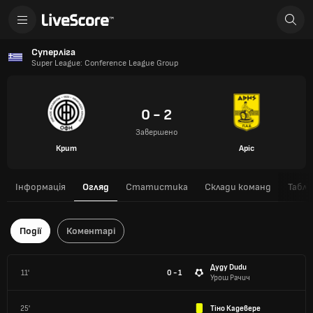
Суперліга
Super League: Conference League Group
0 - 2
Завершено
Крит
Аріс
Інформація
Огляд
Статистика
Склади команд
Табли
Події
Коментарі
Дуду Dudu
11'
0 - 1
Урош Рачич
25'
Тіно Кадевере