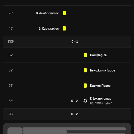
28'
В. Ламбропулос
45'
З. Карахаліос
ПЕР
0
-
1
64'
Ной Фадіга
69'
Бенджамін Гарре
72'
Карлес Перес
Г. Джанніотас
86'
0 - 2
Крістіан Куаме
ЗВ
0
-
2