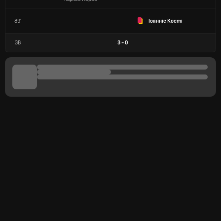
89'
Іоанніс Кості
ЗВ
3
-
0