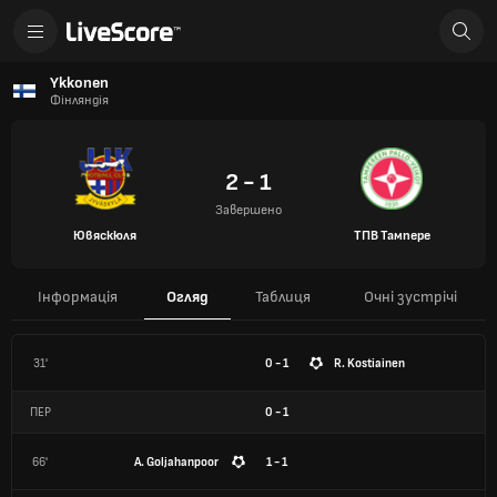
Ykkonen
Фінляндія
2 - 1
Завершено
Ювяскюля
ТПВ Тампере
Інформація
Огляд
Таблиця
Очні зустрічі
31'
0 - 1
R. Kostiainen
ПЕР
0
-
1
66'
A. Goljahanpoor
1 - 1