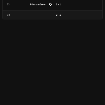
83'
Shirman Osson
2 - 1
ЗВ
2
-
1