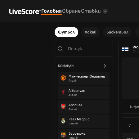
Головна
Обране
Ставки
Футбол
Хокей
Баскетбол
Wom
Фін
КОМАНДИ
Манчестер Юнайтед
Англія
Ліверпуль
Англія
Арсенал
Інфо
Англія
Реал Мадрид
Іспанія
8'
Барселона
Іспанія