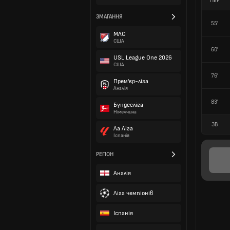
ПЕР
ЗМАГАННЯ
55'
МЛС
США
60'
USL League One 2026
США
76'
Прем'єр-ліга
Англія
83'
Бундесліга
Німеччина
ЗВ
Ла Ліга
Іспанія
РЕГІОН
Англія
Ліга чемпіонів
Іспанія