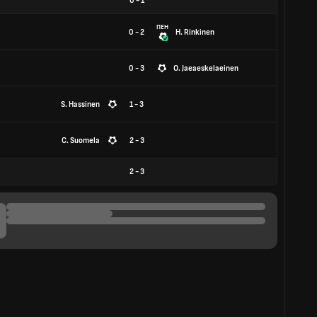
0
-
1
ПЕН
0 - 2
H. Rinkinen
0 - 3
O. Jaeaeskelaeinen
S. Hassinen
1 - 3
C. Suomela
2 - 3
2
-
3