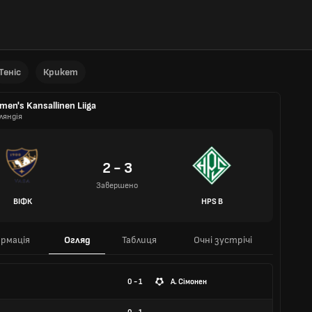
Теніс
Крикет
en's Kansallinen Liiga
ляндія
2 - 3
Завершено
ВІФК
HPS В
рмація
Огляд
Таблиця
Очні зустрічі
0 - 1
А. Сімонен