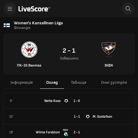
Women's Kansallinen Liiga
Фінляндія
2 - 1
Завершено
ПК-35 Вантаа
ВІФК
Інформація
Огляд
Таблиця
Очні зустрічі
6'
Netta Koso
1 - 0
15'
1 - 1
M. Gustafson
ПЕН
18'
Wilma Forsblom
2 - 1