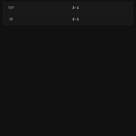
ПЕР
2
-
1
ЗВ
2
-
1