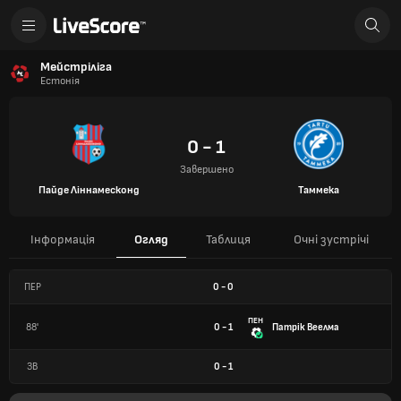
Мейстріліга
Естонія
0 - 1
Завершено
Пайде Ліннамесконд
Таммека
Інформація
Огляд
Таблиця
Очні зустрічі
ПЕР
0
-
0
ПЕН
88'
0 - 1
Патрік Веелма
ЗВ
0
-
1