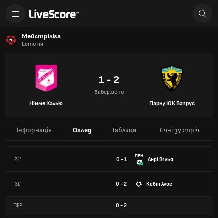
Мейстріліга
Естонія
1 - 2
Завершено
Німме Калью
Парну ЮК Вапрус
Інформація
Огляд
Таблиця
Очні зустрічі
ПЕН
24'
0 - 1
Анрі Вялья
31'
0 - 2
Кевін Алое
ПЕР
0
-
2