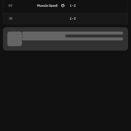
69'
Михайл Орлов
1 - 2
ЗВ
1
-
2