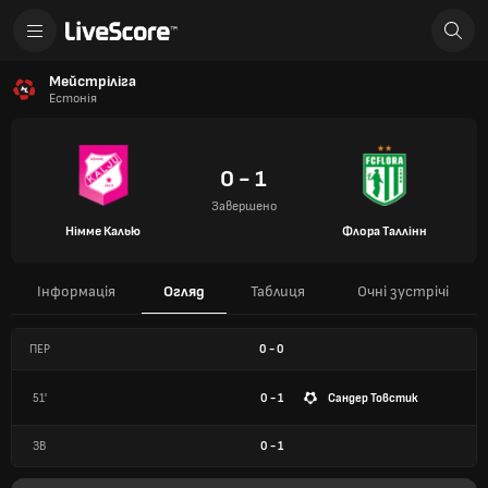
Мейстріліга
Естонія
0 - 1
Завершено
Німме Калью
Флора Таллінн
Інформація
Огляд
Таблиця
Очні зустрічі
ПЕР
0
-
0
51'
0 - 1
Сандер Товстик
ЗВ
0
-
1