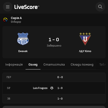
Серія А
Еквадор
1 - 0
Завершено
Емелек
ЛДУ Кіто
Інформація
Огляд
Статистика
Склади команд
Табли
ПЕР
0
-
0
58'
Luis Fragozo
1 - 0
ЗВ
1
-
0