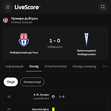
Прімера Дивізіон
Primera División
1 - 0
Завершено
Католицький
Університет де Чилі
Університет
Інформація
Огляд
Статистика
Склади команд
Табли
Події
Коментарі
Х. М. Лусеро
16'
1 - 0
Lucas Barrera
34'
Агустін Арсе