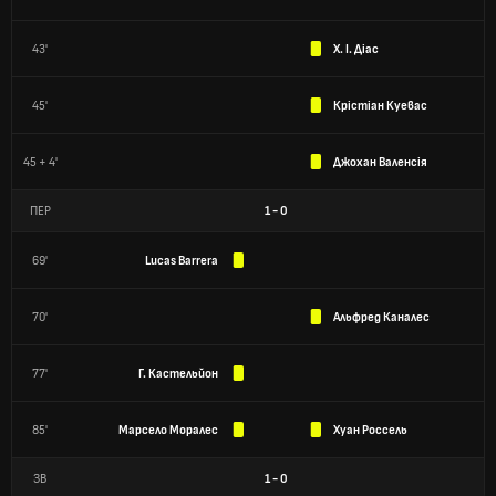
43'
Х. І. Діас
45'
Крістіан Куевас
45 + 4'
Джохан Валенсія
ПЕР
1
-
0
69'
Lucas Barrera
70'
Альфред Каналес
77'
Г. Кастельйон
85'
Марсело Моралес
Хуан Россель
ЗВ
1
-
0