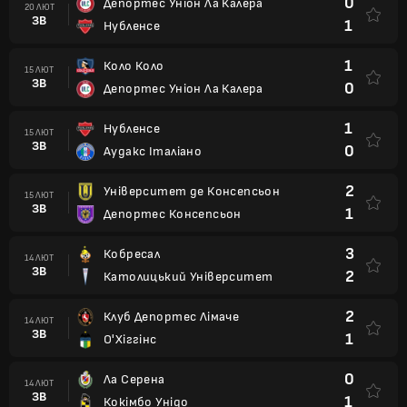
0
Депортес Уніон Ла Калера
20 ЛЮТ
ЗВ
1
Нубленсе
1
Коло Коло
15 ЛЮТ
ЗВ
0
Депортес Уніон Ла Калера
1
Нубленсе
15 ЛЮТ
ЗВ
0
Аудакс Італіано
2
Університет де Консепсьон
15 ЛЮТ
ЗВ
1
Депортес Консепсьон
3
Кобресал
14 ЛЮТ
ЗВ
2
Католицький Університет
2
Клуб Депортес Лімаче
14 ЛЮТ
ЗВ
1
О'Хіггінс
0
Ла Серена
14 ЛЮТ
ЗВ
1
Кокімбо Унідо