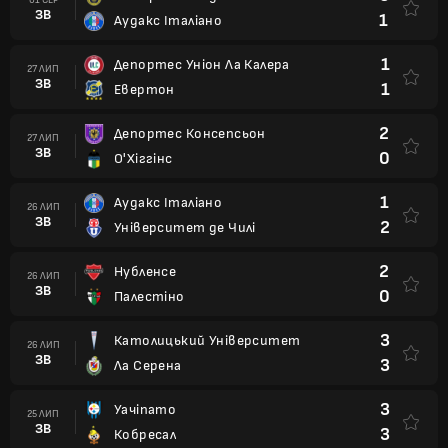
ЗВ
1
Аудакс Італіано
1
Депортес Уніон Ла Калера
27 ЛИП
ЗВ
1
Евертон
2
Депортес Консепсьон
27 ЛИП
ЗВ
0
О'Хіггінс
1
Аудакс Італіано
26 ЛИП
ЗВ
2
Університет де Чилі
2
Нубленсе
26 ЛИП
ЗВ
0
Палестіно
3
Католицький Університет
26 ЛИП
ЗВ
3
Ла Серена
3
Уачіпато
25 ЛИП
ЗВ
3
Кобресал