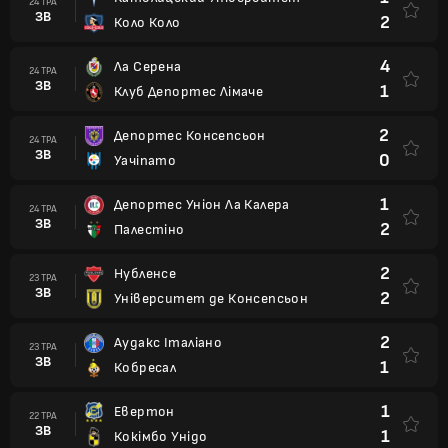
24 ТРА
ЗВ
2
Коло Коло
4
Ла Серена
24 ТРА
ЗВ
1
Клуб Депортес Лімаче
2
Депортес Консепсьон
24 ТРА
ЗВ
0
Уачіпато
1
Депортес Уніон Ла Калера
24 ТРА
ЗВ
2
Палестіно
2
Нубленсе
23 ТРА
ЗВ
2
Університет де Консепсьон
2
Аудакс Італіано
23 ТРА
ЗВ
1
Кобресал
1
Евертон
22 ТРА
ЗВ
1
Кокімбо Унідо