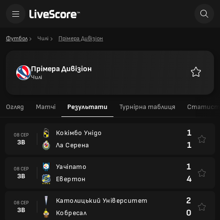
Футбол
Чилі
Прімера Дивізіон
Прімера Дивізіон
Чилі
Улюблен
Огляд
Матчі
Результати
Турнірна таблиця
Статисти
1
Кокімбо Унідо
08 СЕР
ЗВ
1
Ла Серена
1
Уачіпато
08 СЕР
ЗВ
4
Евертон
2
Католицький Університет
08 СЕР
ЗВ
0
Кобресал