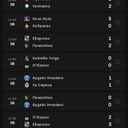
14 ЧЕР
ЗВ
2
Уачіпато
3
Коло Коло
13 ЧЕР
ЗВ
0
Кобресал
1
Евертон
13 ЧЕР
ЗВ
2
Палестіно
0
Кокімбо Унідо
13 ЧЕР
ЗВ
0
О'Хіггінс
1
Аудакс Італіано
13 ЧЕР
ЗВ
1
Ла Серена
0
Палестіно
01 ЧЕР
ЗВ
0
Аудакс Італіано
2
О'Хіггінс
31 ТРА
ЗВ
3
Евертон