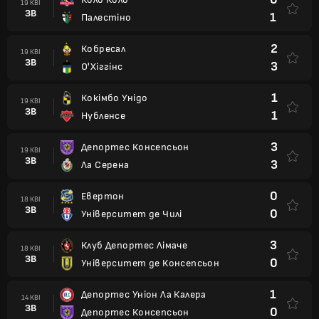
19 КВІ
ЗВ
1
Палестіно
2
Кобресал
19 КВІ
ЗВ
3
О'Хіггінс
1
Кокімбо Унідо
19 КВІ
ЗВ
1
Нубленсе
3
Депортес Консепсьон
19 КВІ
ЗВ
3
Ла Серена
0
Евертон
18 КВІ
ЗВ
0
Університет де Чилі
3
Клуб Депортес Лімаче
18 КВІ
ЗВ
0
Університет де Консепсьон
1
Депортес Уніон Ла Калера
14 КВІ
ЗВ
0
Депортес Консепсьон