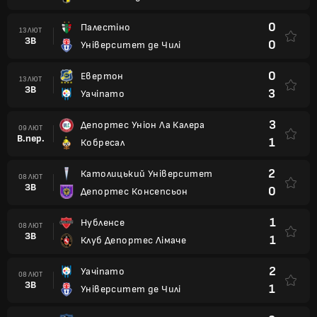
0
Палестіно
13 ЛЮТ
ЗВ
0
Університет де Чилі
0
Евертон
13 ЛЮТ
ЗВ
3
Уачіпато
3
Депортес Уніон Ла Калера
09 ЛЮТ
В.пер.
1
Кобресал
2
Католицький Університет
08 ЛЮТ
ЗВ
0
Депортес Консепсьон
1
Нубленсе
08 ЛЮТ
ЗВ
1
Клуб Депортес Лімаче
2
Уачіпато
08 ЛЮТ
ЗВ
1
Університет де Чилі