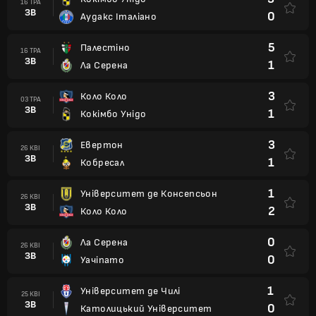
16 ТРА
ЗВ
0
Аудакс Італіано
5
Палестіно
16 ТРА
ЗВ
1
Ла Серена
3
Коло Коло
03 ТРА
ЗВ
1
Кокімбо Унідо
3
Евертон
26 КВІ
ЗВ
1
Кобресал
1
Університет де Консепсьон
26 КВІ
ЗВ
2
Коло Коло
0
Ла Серена
26 КВІ
ЗВ
0
Уачіпато
1
Університет де Чилі
25 КВІ
ЗВ
0
Католицький Університет