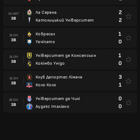
2
Ла Серена
01 ЛЮТ
ЗВ
2
Католицький Університет
1
Кобресал
31 СІЧ
ЗВ
0
Уачіпато
1
Університет де Консепсьон
31 СІЧ
ЗВ
0
Кокімбо Унідо
3
Клуб Депортес Лімаче
31 СІЧ
ЗВ
1
Коло Коло
0
Університет де Чилі
30 СІЧ
ЗВ
0
Аудакс Італіано