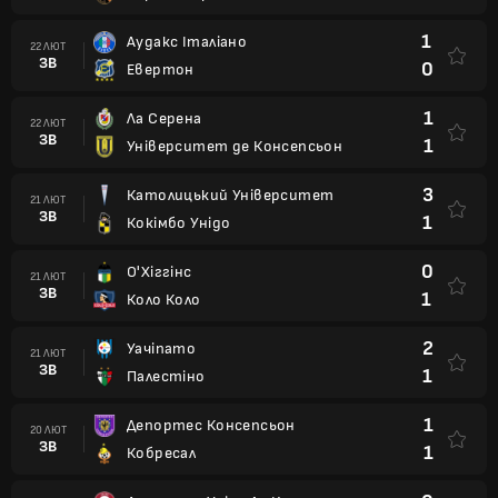
1
Аудакс Італіано
22 ЛЮТ
ЗВ
0
Евертон
1
Ла Серена
22 ЛЮТ
ЗВ
1
Університет де Консепсьон
3
Католицький Університет
21 ЛЮТ
ЗВ
1
Кокімбо Унідо
0
О'Хіггінс
21 ЛЮТ
ЗВ
1
Коло Коло
2
Уачіпато
21 ЛЮТ
ЗВ
1
Палестіно
1
Депортес Консепсьон
20 ЛЮТ
ЗВ
1
Кобресал