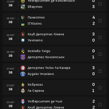
0
Університет де Консепсьон
01 БЕР
ЗВ
3
Евертон
4
Палестіно
28 ЛЮТ
ЗВ
2
О'Хіггінс
3
Клуб Депортес Лімаче
28 ЛЮТ
ЗВ
0
Уачіпато
0
Кокімбо Унідо
28 ЛЮТ
ЗВ
1
Депортес Консепсьон
3
Депортес Уніон Ла Калера
27 ЛЮТ
ЗВ
0
Аудакс Італіано
0
Кобресал
27 ЛЮТ
ЗВ
1
Ла Серена
2
Університет де Чилі
22 ЛЮТ
ЗВ
2
Клуб Депортес Лімаче