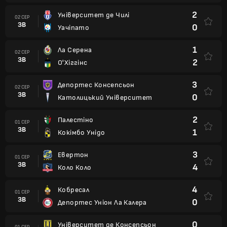
2
Університет де Чилі
02 СЕР
ЗВ
0
Уачіпато
1
Ла Серена
02 СЕР
ЗВ
2
О'Хіггінс
3
Депортес Консепсьон
02 СЕР
ЗВ
0
Католицький Університет
2
Палестіно
01 СЕР
ЗВ
1
Кокімбо Унідо
3
Евертон
01 СЕР
ЗВ
4
Коло Коло
4
Кобресал
01 СЕР
ЗВ
0
Депортес Уніон Ла Калера
0
Університет де Консепсьон
01 СЕР