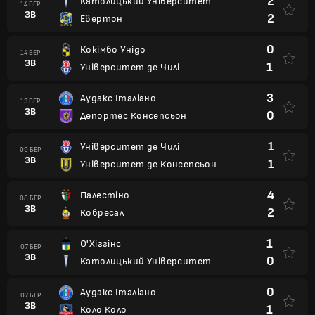
2
Католицький Університет
14 БЕР
ЗВ
2
Евертон
0
Кокімбо Унідо
14 БЕР
ЗВ
1
Університет де Чилі
3
Аудакс Італіано
13 БЕР
ЗВ
0
Депортес Консепсьон
1
Університет де Чилі
09 БЕР
ЗВ
1
Університет де Консепсьон
4
Палестіно
08 БЕР
ЗВ
2
Кобресал
1
О'Хіггінс
07 БЕР
ЗВ
0
Католицький Університет
0
Аудакс Італіано
07 БЕР
ЗВ
1
Коло Коло