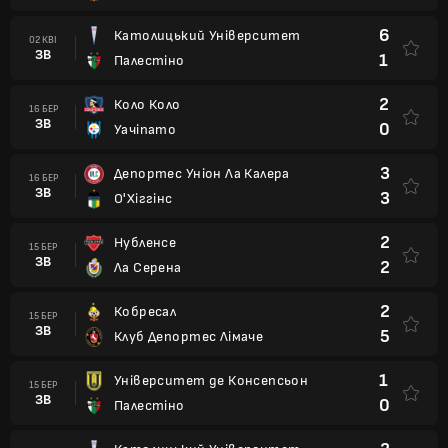
6
Католицький Університет
02 КВІ
ЗВ
1
Палестіно
2
Коло Коло
16 БЕР
ЗВ
0
Уачіпато
3
Депортес Уніон Ла Калера
16 БЕР
ЗВ
3
О'Хіггінс
2
Нубленсе
15 БЕР
ЗВ
2
Ла Серена
2
Кобресал
15 БЕР
ЗВ
5
Клуб Депортес Лімаче
1
Університет де Консепсьон
15 БЕР
ЗВ
0
Палестіно