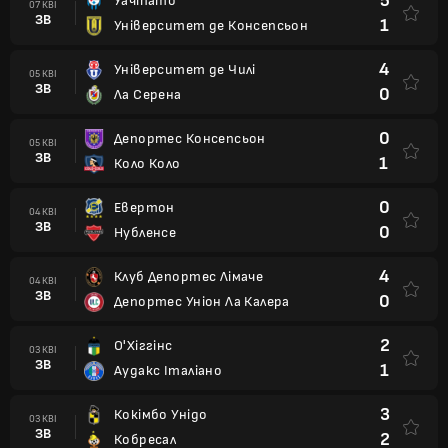
5
Уачіпато
07 КВІ
ЗВ
1
Університет де Консепсьон
4
Університет де Чилі
05 КВІ
ЗВ
0
Ла Серена
0
Депортес Консепсьон
05 КВІ
ЗВ
1
Коло Коло
0
Евертон
04 КВІ
ЗВ
0
Нубленсе
4
Клуб Депортес Лімаче
04 КВІ
ЗВ
0
Депортес Уніон Ла Калера
2
О'Хіггінс
03 КВІ
ЗВ
1
Аудакс Італіано
3
Кокімбо Унідо
03 КВІ
ЗВ
2
Кобресал