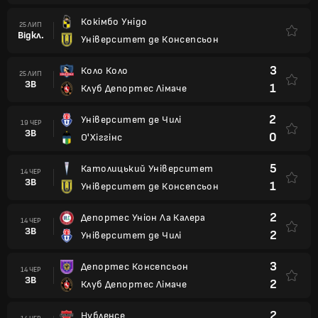
Кокімбо Унідо
25 ЛИП
Відкл.
Університет де Консепсьон
3
Коло Коло
25 ЛИП
ЗВ
1
Клуб Депортес Лімаче
2
Університет де Чилі
19 ЧЕР
ЗВ
0
О'Хіггінс
5
Католицький Університет
14 ЧЕР
ЗВ
1
Університет де Консепсьон
2
Депортес Уніон Ла Калера
14 ЧЕР
ЗВ
2
Університет де Чилі
3
Депортес Консепсьон
14 ЧЕР
ЗВ
2
Клуб Депортес Лімаче
2
Нубленсе