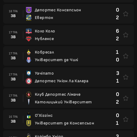
0
Депортес Консепсьон
18 ТРА
ЗВ
2
Евертон
6
Коло Коло
17 ТРА
ЗВ
2
Нубленсе
1
Кобресал
17 ТРА
ЗВ
0
Університет де Чилі
3
Уачіпато
17 ТРА
ЗВ
1
Депортес Уніон Ла Калера
0
Клуб Депортес Лімаче
17 ТРА
ЗВ
2
Католицький Університет
0
О'Хіггінс
16 ТРА
ЗВ
1
Університет де Консепсьон
3
Кокімбо Унідо