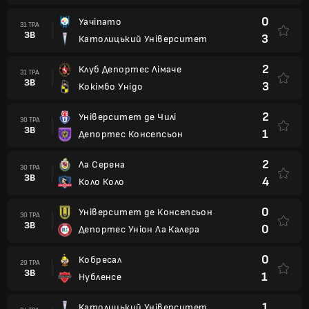
0
Уачіпато
31 ТРА
ЗВ
3
Католицький Університет
2
Клуб Депортес Лімаче
31 ТРА
ЗВ
3
Кокімбо Унідо
2
Університет де Чилі
30 ТРА
ЗВ
1
Депортес Консепсьон
2
Ла Серена
30 ТРА
ЗВ
4
Коло Коло
0
Університет де Консепсьон
30 ТРА
ЗВ
0
Депортес Уніон Ла Калера
0
Кобресал
29 ТРА
ЗВ
1
Нубленсе
1
Католицький Університет