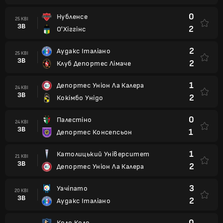
0
Нубленсе
25 КВІ
ЗВ
2
О'Хіггінс
2
Аудакс Італіано
25 КВІ
ЗВ
2
Клуб Депортес Лімаче
1
Депортес Уніон Ла Калера
24 КВІ
ЗВ
2
Кокімбо Унідо
0
Палестіно
24 КВІ
ЗВ
1
Депортес Консепсьон
1
Католицький Університет
21 КВІ
ЗВ
2
Депортес Уніон Ла Калера
3
Уачіпато
20 КВІ
ЗВ
2
Аудакс Італіано
0
Коло Коло