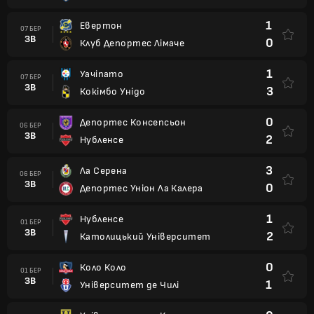
1
Евертон
07 БЕР
ЗВ
0
Клуб Депортес Лімаче
1
Уачіпато
07 БЕР
ЗВ
3
Кокімбо Унідо
0
Депортес Консепсьон
06 БЕР
ЗВ
2
Нубленсе
3
Ла Серена
06 БЕР
ЗВ
0
Депортес Уніон Ла Калера
1
Нубленсе
01 БЕР
ЗВ
2
Католицький Університет
0
Коло Коло
01 БЕР
ЗВ
1
Університет де Чилі