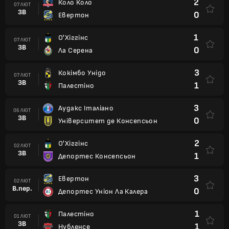
2
Коло Коло
07 ЛЮТ
ЗВ
0
Евертон
1
О'Хіггінс
07 ЛЮТ
ЗВ
0
Ла Серена
3
Кокімбо Унідо
07 ЛЮТ
ЗВ
1
Палестіно
3
Аудакс Італіано
06 ЛЮТ
ЗВ
0
Університет де Консепсьон
2
О'Хіггінс
02 ЛЮТ
ЗВ
1
Депортес Консепсьон
3
Евертон
02 ЛЮТ
В.пер.
0
Депортес Уніон Ла Калера
1
Палестіно
01 ЛЮТ
ЗВ
1
Нубленсе