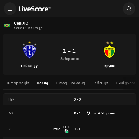
Серія С
Serie C: 1st Stage
1 - 1
Завершено
Пайсанду
Брускі
Інформація
Огляд
Склади команд
Таблиця
Очні зустрі
ПЕР
0
-
0
50'
0 - 1
Ж. Л. Чіпріано
ПЕН
81'
Italo
1 - 1