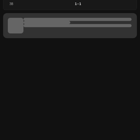
ЗВ
1
-
1