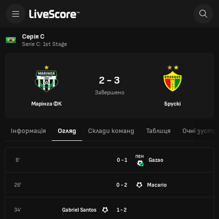
Серія С
Serie C: 1st Stage
2 - 3
Завершено
Марінга ФК
Брускі
Інформація
Огляд
Склади команд
Таблиця
Очні зустрі
ПЕН
6'
0 - 1
Gazao
26'
0 - 2
Macario
34'
Gabriel Santos
1 - 2