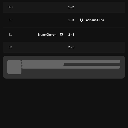
ПЕР
1
-
2
51'
1 - 3
Adriano Filho
81'
Bruno Cheron
2 - 3
ЗВ
2
-
3