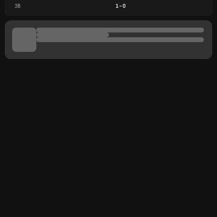
ЗВ
1
-
0