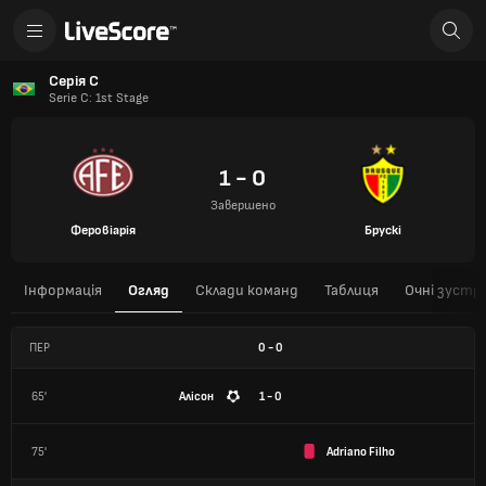
Серія С
Serie C: 1st Stage
1 - 0
Завершено
Феровіарія
Брускі
Інформація
Огляд
Склади команд
Таблиця
Очні зустрі
ПЕР
0
-
0
65'
Алісон
1 - 0
75'
Adriano Filho