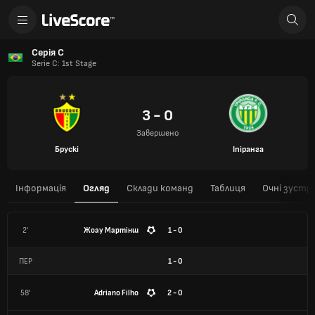
Серія С
Serie C: 1st Stage
3 - 0
Завершено
Брускі
Іпіранга
Інформація
Огляд
Склади команд
Таблиця
Очні зустрі
2'
Жоау Мартінш
1 - 0
ПЕР
1
-
0
58'
Adriano Filho
2 - 0