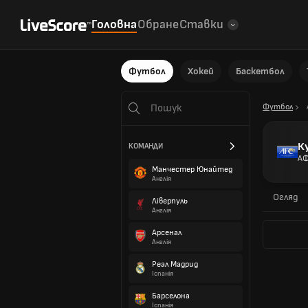
Головна
Обране
Ставки
Футбол
Хокей
Баскетбол
Футбол
К
КОМАНДИ
А
Манчестер Юнайтед
Англія
Огляд
Ліверпуль
Англія
Арсенал
Англія
Реал Мадрид
Іспанія
Барселона
Іспанія