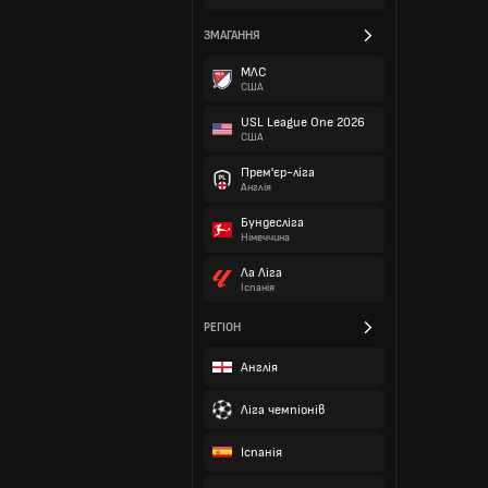
ЗМАГАННЯ
МЛС
США
USL League One 2026
США
Прем'єр-ліга
Англія
Бундесліга
Німеччина
Ла Ліга
Іспанія
РЕГІОН
Англія
Ліга чемпіонів
Іспанія