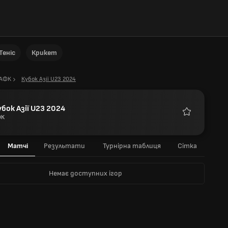
Теніс
Крикет
АФК
Кубок Азії U23 2024
убок Азії U23 2024
ФК
Улюблені
Матчі
Результати
Турнірна таблиця
Сітка
Немає доступних ігор