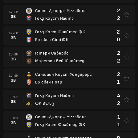
2
Сент-Джордж Уіллавонг
14 ЧЕР
ЗВ
2
Голд Коуст Найтс
2
Голд Кост Юнайтед ФК
14 ЧЕР
ЗВ
0
Брісбен Сіті ФК
2
Істерн Сабербс
11 ЧЕР
ЗВ
2
Моретон Бей Юнайтед
2
Саншайн Коуст Уондерерс
11 ЧЕР
ЗВ
1
Брісбен Роар
4
Голд Коуст Найтс
08 ЧЕР
ЗВ
2
ФК Вулвз
1
Сент-Джордж Уіллавонг
08 ЧЕР
ЗВ
1
Голд Кост Юнайтед ФК