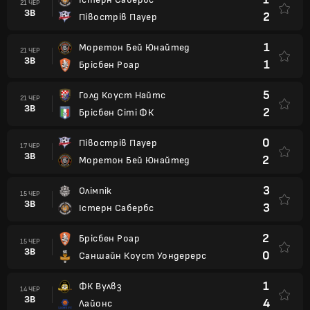
21 ЧЕР
ЗВ
2
Півострів Пауер
1
Моретон Бей Юнайтед
21 ЧЕР
ЗВ
1
Брісбен Роар
5
Голд Коуст Найтс
21 ЧЕР
ЗВ
2
Брісбен Сіті ФК
0
Півострів Пауер
17 ЧЕР
ЗВ
2
Моретон Бей Юнайтед
3
Олімпік
15 ЧЕР
ЗВ
3
Істерн Сабербс
2
Брісбен Роар
15 ЧЕР
ЗВ
0
Саншайн Коуст Уондерерс
1
ФК Вулвз
14 ЧЕР
ЗВ
4
Лайонс