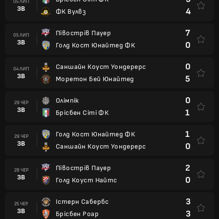
05 ЛИП
ЗВ
4
ФК Вулвз
7
Півострів Пауер
05 ЛИП
ЗВ
0
Голд Кост Юнайтед ФК
0
Саншайн Коуст Уондерерс
04 ЛИП
ЗВ
5
Моретон Бей Юнайтед
0
Олімпік
29 ЧЕР
ЗВ
1
Брісбен Сіті ФК
1
Голд Кост Юнайтед ФК
29 ЧЕР
ЗВ
0
Саншайн Коуст Уондерерс
2
Півострів Пауер
28 ЧЕР
ЗВ
0
Голд Коуст Найтс
3
Істерн Сабербс
25 ЧЕР
ЗВ
3
Брісбен Роар