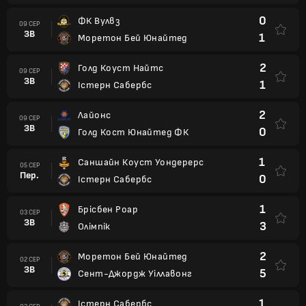
0
ФК Вулвз
09 СЕР
ЗВ
1
Моретон Бей Юнайтед
2
Голд Коуст Найтс
09 СЕР
ЗВ
1
Істерн Сабербс
2
Лайонс
09 СЕР
ЗВ
0
Голд Кост Юнайтед ФК
1
Саншайн Коуст Уондерерс
05 СЕР
Пер.
0
Істерн Сабербс
1
Брісбен Роар
03 СЕР
ЗВ
3
Олімпік
2
Моретон Бей Юнайтед
02 СЕР
ЗВ
5
Сент-Джордж Уіллавонг
1
Істерн Сабербс