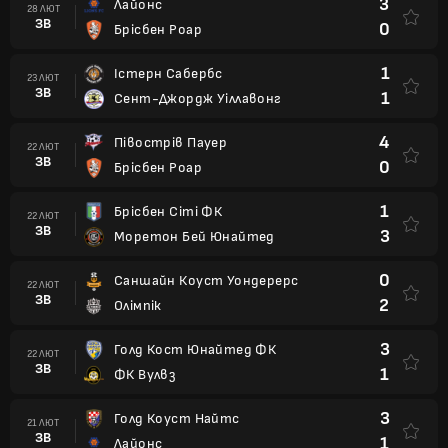
3
Лайонс
28 ЛЮТ
ЗВ
0
Брісбен Роар
1
Істерн Сабербс
23 ЛЮТ
ЗВ
1
Сент-Джордж Уіллавонг
4
Півострів Пауер
22 ЛЮТ
ЗВ
0
Брісбен Роар
1
Брісбен Сіті ФК
22 ЛЮТ
ЗВ
3
Моретон Бей Юнайтед
0
Саншайн Коуст Уондерерс
22 ЛЮТ
ЗВ
2
Олімпік
3
Голд Кост Юнайтед ФК
22 ЛЮТ
ЗВ
1
ФК Вулвз
3
Голд Коуст Найтс
21 ЛЮТ
ЗВ
1
Лайонс