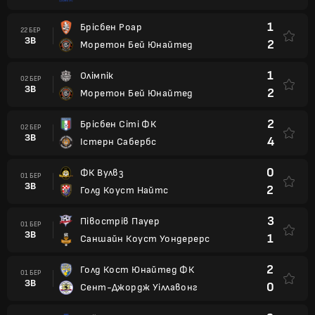
1
Брісбен Роар
22 БЕР
ЗВ
2
Моретон Бей Юнайтед
1
Олімпік
02 БЕР
ЗВ
2
Моретон Бей Юнайтед
2
Брісбен Сіті ФК
02 БЕР
ЗВ
4
Істерн Сабербс
0
ФК Вулвз
01 БЕР
ЗВ
2
Голд Коуст Найтс
3
Півострів Пауер
01 БЕР
ЗВ
1
Саншайн Коуст Уондерерс
2
Голд Кост Юнайтед ФК
01 БЕР
ЗВ
0
Сент-Джордж Уіллавонг