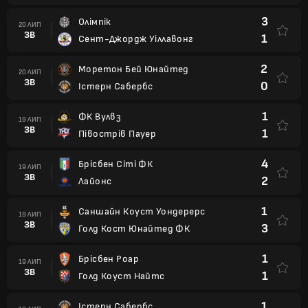
3
Олімпік
20 ЛИП
ЗВ
1
Сент-Джордж Уіллавонг
2
Моретон Бей Юнайтед
20 ЛИП
ЗВ
0
Істерн Сабербс
1
ФК Вулвз
19 ЛИП
ЗВ
1
Півострів Пауер
4
Брісбен Сіті ФК
19 ЛИП
ЗВ
2
Лайонс
1
Саншайн Коуст Уондерерс
19 ЛИП
ЗВ
3
Голд Кост Юнайтед ФК
1
Брісбен Роар
19 ЛИП
ЗВ
1
Голд Коуст Найтс
1
Істерн Сабербс