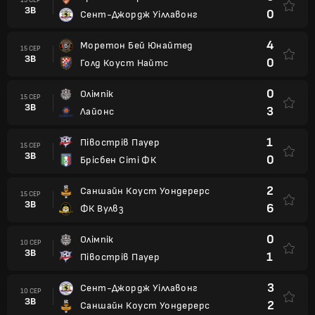
ЗВ
0
Сент-Джордж Уіллавонг
4
Моретон Бей Юнайтед
15 СЕР
ЗВ
0
Голд Коуст Найтс
0
Олімпік
15 СЕР
ЗВ
3
Лайонс
1
Півострів Пауер
15 СЕР
ЗВ
0
Брісбен Сіті ФК
2
Саншайн Коуст Уондерерс
15 СЕР
ЗВ
6
ФК Вулвз
0
Олімпік
10 СЕР
ЗВ
1
Півострів Пауер
3
Сент-Джордж Уіллавонг
10 СЕР
ЗВ
2
Саншайн Коуст Уондерерс