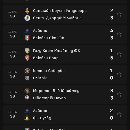
2
Саншайн Коуст Уондерерс
17 ТРА
ЗВ
3
Сент-Джордж Уіллавонг
4
Лайонс
13 ТРА
ЗВ
3
Брісбен Сіті ФК
1
Голд Кост Юнайтед ФК
13 ТРА
ЗВ
5
Брісбен Роар
1
Істерн Сабербс
10 ТРА
ЗВ
0
Олімпік
3
Моретон Бей Юнайтед
10 ТРА
ЗВ
3
Півострів Пауер
2
Лайонс
10 ТРА
ЗВ
0
ФК Вулвз