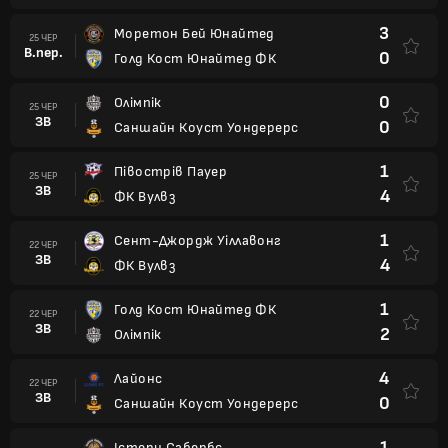
3
Моретон Бей Юнайтед
25 ЧЕР
В.пер.
0
Голд Кост Юнайтед ФК
0
Олімпік
25 ЧЕР
ЗВ
0
Саншайн Коуст Уондерерс
1
Півострів Пауер
25 ЧЕР
ЗВ
4
ФК Вулвз
1
Сент-Джордж Уіллавонг
22 ЧЕР
ЗВ
4
ФК Вулвз
1
Голд Кост Юнайтед ФК
22 ЧЕР
ЗВ
2
Олімпік
4
Лайонс
22 ЧЕР
ЗВ
0
Саншайн Коуст Уондерерс
1
Істерн Сабербс