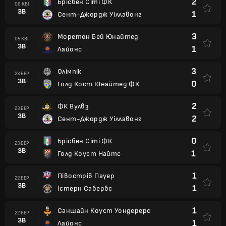
2
Брісбен Сіті ФК
06 КВІ
ЗВ
1
Сент-Джордж Уіллавонг
3
Моретон Бей Юнайтед
05 КВІ
ЗВ
1
Лайонс
3
Олімпік
23 БЕР
ЗВ
0
Голд Кост Юнайтед ФК
2
ФК Вулвз
23 БЕР
ЗВ
2
Сент-Джордж Уіллавонг
0
Брісбен Сіті ФК
23 БЕР
ЗВ
1
Голд Коуст Найтс
1
Півострів Пауер
22 БЕР
ЗВ
1
Істерн Сабербс
1
Саншайн Коуст Уондерерс
22 БЕР
ЗВ
1
Лайонс