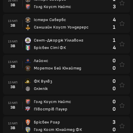
16 ЛИП
ЗВ
3
Голд Коуст Найтс
4
Істерн Сабербс
13 ЛИП
ЗВ
1
Саншайн Коуст Уондерерс
1
Сент-Джордж Уіллавонг
13 ЛИП
ЗВ
4
Брісбен Сіті ФК
0
Лайонс
13 ЛИП
ЗВ
0
Моретон Бей Юнайтед
0
ФК Вулвз
12 ЛИП
ЗВ
0
Олімпік
0
Голд Коуст Найтс
12 ЛИП
ЗВ
0
Півострів Пауер
3
Брісбен Роар
12 ЛИП
ЗВ
0
Голд Кост Юнайтед ФК