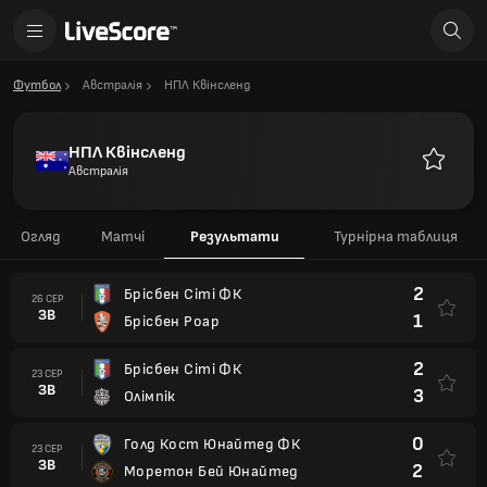
Футбол
Австралія
НПЛ Квінсленд
НПЛ Квінсленд
Австралія
Улюблен
Огляд
Матчі
Результати
Турнірна таблиця
2
Брісбен Сіті ФК
26 СЕР
ЗВ
1
Брісбен Роар
2
Брісбен Сіті ФК
23 СЕР
ЗВ
3
Олімпік
0
Голд Кост Юнайтед ФК
23 СЕР
ЗВ
2
Моретон Бей Юнайтед