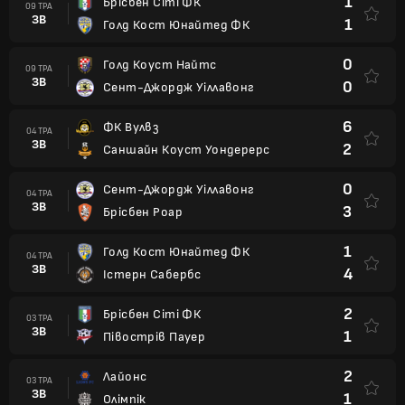
1
Брісбен Сіті ФК
09 ТРА
ЗВ
1
Голд Кост Юнайтед ФК
0
Голд Коуст Найтс
09 ТРА
ЗВ
0
Сент-Джордж Уіллавонг
6
ФК Вулвз
04 ТРА
ЗВ
2
Саншайн Коуст Уондерерс
0
Сент-Джордж Уіллавонг
04 ТРА
ЗВ
3
Брісбен Роар
1
Голд Кост Юнайтед ФК
04 ТРА
ЗВ
4
Істерн Сабербс
2
Брісбен Сіті ФК
03 ТРА
ЗВ
1
Півострів Пауер
2
Лайонс
03 ТРА
ЗВ
1
Олімпік