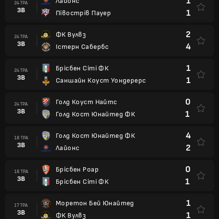
1
Лайонс
24 ТРА
ЗВ
1
Півострів Пауер
2
ФК Вулвз
24 ТРА
ЗВ
4
Істерн Сабербс
1
Брісбен Сіті ФК
24 ТРА
ЗВ
1
Саншайн Коуст Уондерерс
0
Голд Коуст Найтс
24 ТРА
ЗВ
1
Голд Кост Юнайтед ФК
4
Голд Кост Юнайтед ФК
18 ТРА
ЗВ
2
Лайонс
0
Брісбен Роар
18 ТРА
ЗВ
1
Брісбен Сіті ФК
1
Моретон Бей Юнайтед
17 ТРА
ЗВ
1
ФК Вулвз