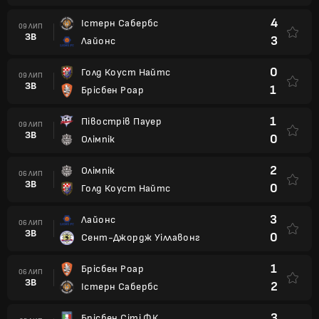
4
Істерн Сабербс
09 ЛИП
ЗВ
3
Лайонс
0
Голд Коуст Найтс
09 ЛИП
ЗВ
1
Брісбен Роар
1
Півострів Пауер
09 ЛИП
ЗВ
0
Олімпік
2
Олімпік
06 ЛИП
ЗВ
0
Голд Коуст Найтс
3
Лайонс
06 ЛИП
ЗВ
0
Сент-Джордж Уіллавонг
1
Брісбен Роар
06 ЛИП
ЗВ
2
Істерн Сабербс
3
Брісбен Сіті ФК