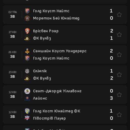
1
Голд Коуст Найтс
02 ТРА
ЗВ
0
Моретон Бей Юнайтед
2
Брісбен Роар
27 КВІ
ЗВ
1
ФК Вулвз
2
Саншайн Коуст Уондерерс
26 КВІ
ЗВ
0
Голд Коуст Найтс
1
Олімпік
23 КВІ
ЗВ
2
ФК Вулвз
0
Сент-Джордж Уіллавонг
12 КВІ
ЗВ
3
Лайонс
1
Голд Кост Юнайтед ФК
12 КВІ
ЗВ
0
Півострів Пауер