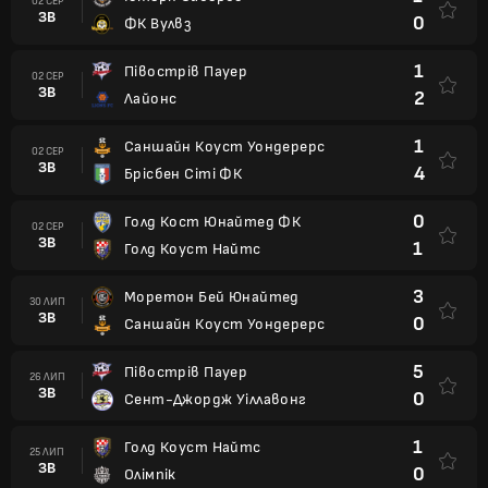
02 СЕР
ЗВ
0
ФК Вулвз
1
Півострів Пауер
02 СЕР
ЗВ
2
Лайонс
1
Саншайн Коуст Уондерерс
02 СЕР
ЗВ
4
Брісбен Сіті ФК
0
Голд Кост Юнайтед ФК
02 СЕР
ЗВ
1
Голд Коуст Найтс
3
Моретон Бей Юнайтед
30 ЛИП
ЗВ
0
Саншайн Коуст Уондерерс
5
Півострів Пауер
26 ЛИП
ЗВ
0
Сент-Джордж Уіллавонг
1
Голд Коуст Найтс
25 ЛИП
ЗВ
0
Олімпік