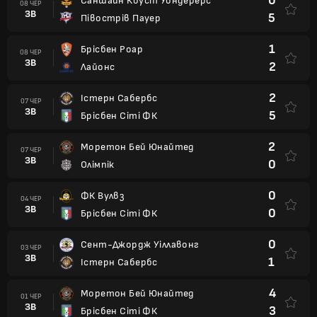
0
Саншайн Коуст Уондерерс
08 ЧЕР
ЗВ
5
Півострів Пауер
1
Брісбен Роар
08 ЧЕР
ЗВ
2
Лайонс
2
Істерн Сабербс
07 ЧЕР
ЗВ
5
Брісбен Сіті ФК
2
Моретон Бей Юнайтед
07 ЧЕР
ЗВ
0
Олімпік
0
ФК Вулвз
04 ЧЕР
ЗВ
0
Брісбен Сіті ФК
0
Сент-Джордж Уіллавонг
03 ЧЕР
ЗВ
1
Істерн Сабербс
4
Моретон Бей Юнайтед
01 ЧЕР
ЗВ
3
Брісбен Сіті ФК