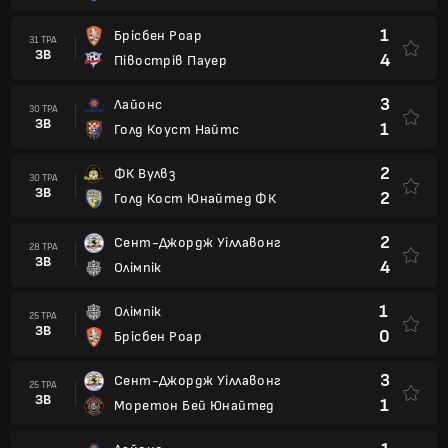
1
Брісбен Роар
31 ТРА
ЗВ
4
Півострів Пауер
3
Лайонс
30 ТРА
ЗВ
1
Голд Коуст Найтс
2
ФК Вулвз
30 ТРА
ЗВ
2
Голд Кост Юнайтед ФК
2
Сент-Джордж Уіллавонг
28 ТРА
ЗВ
4
Олімпік
1
Олімпік
25 ТРА
ЗВ
0
Брісбен Роар
3
Сент-Джордж Уіллавонг
25 ТРА
ЗВ
1
Моретон Бей Юнайтед