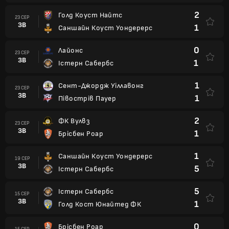
2
Голд Коуст Найтс
23 СЕР
ЗВ
1
Саншайн Коуст Уондерерс
0
Лайонс
23 СЕР
ЗВ
1
Істерн Сабербс
1
Сент-Джордж Уіллавонг
23 СЕР
ЗВ
1
Півострів Пауер
2
ФК Вулвз
23 СЕР
ЗВ
1
Брісбен Роар
1
Саншайн Коуст Уондерерс
19 СЕР
ЗВ
5
Істерн Сабербс
5
Істерн Сабербс
15 СЕР
ЗВ
1
Голд Кост Юнайтед ФК
0
Брісбен Роар
15 СЕР