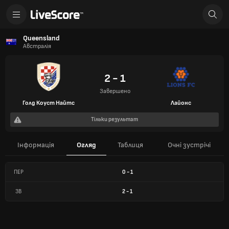
Queensland
Австралія
2 - 1
Завершено
Голд Коуст Найтс
Лайонс
Тільки результат
Інформація
Огляд
Таблиця
Очні зустрічі
ПЕР
0
-
1
ЗВ
2
-
1