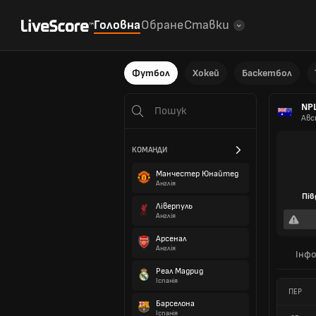
Головна
Обране
Ставки
Футбол
Хокей
Баскетбол
NPL
Авс
КОМАНДИ
Манчестер Юнайтед
Англія
Пів
Ліверпуль
Англія
Арсенал
Англія
Інфо
Реал Мадрид
Іспанія
ПЕР
Барселона
Іспанія