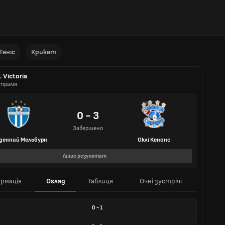
Теніс
Крикет
 Victoria
тралія
0 - 3
Завершено
денний Мельбурн
Оклі Кенонс
Лише результат
рмація
Огляд
Таблиця
Очні зустрічі
0
-
1