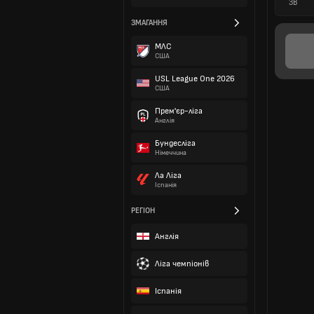
ЗВ
ЗМАГАННЯ
МЛС
США
USL League One 2026
США
Прем'єр-ліга
Англія
Бундесліга
Німеччина
Ла Ліга
Іспанія
РЕГІОН
Англія
Ліга чемпіонів
Іспанія