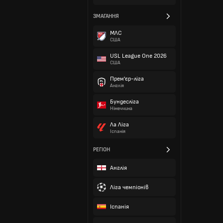
ЗМАГАННЯ
МЛС
США
USL League One 2026
США
Прем'єр-ліга
Англія
Бундесліга
Німеччина
Ла Ліга
Іспанія
РЕГІОН
Англія
Ліга чемпіонів
Іспанія