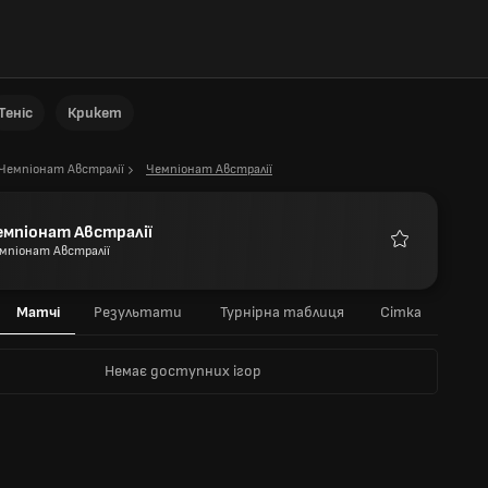
Теніс
Крикет
Чемпіонат Австралії
Чемпіонат Австралії
емпіонат Австралії
мпіонат Австралії
Улюблені
Матчі
Результати
Турнірна таблиця
Сітка
Немає доступних ігор