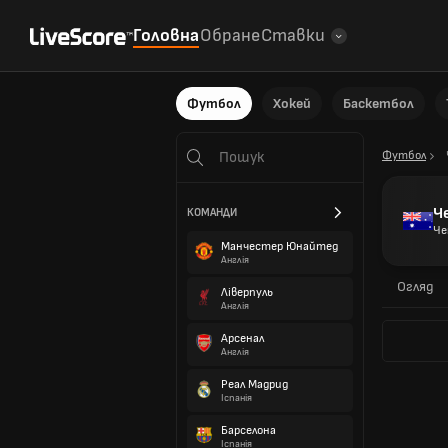
Головна
Обране
Ставки
Футбол
Хокей
Баскетбол
Футбол
Ч
КОМАНДИ
Че
Манчестер Юнайтед
Англія
Огляд
Ліверпуль
Англія
Арсенал
Англія
Реал Мадрид
Іспанія
Барселона
Іспанія