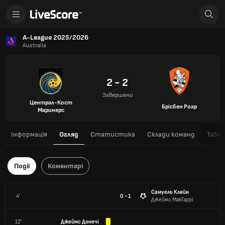
A-League 2025/2026
Australia
2 - 2
Завершено
Централ-Кост
Брісбен Роар
Маринерс
Інформація
Огляд
Статистика
Склади команд
Табли
Події
Коментарі
Самуель Кляйн
4'
0 - 1
Джеймс МакГаррі
12'
Джеймс Донечі