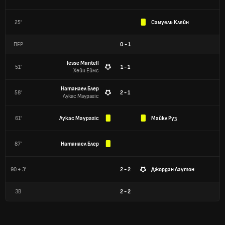
25'
Самуель Кляйн
ПЕР
0
-
1
Jesse Mantell
51'
1 - 1
Хейн Еймс
Натанаел Блер
58'
2 - 1
Лукас Маурагіс
61'
Лукас Маурагіс
Майкл Руз
87'
Натанаел Блер
90 + 3'
2 - 2
Джордан Лаутон
ЗВ
2
-
2