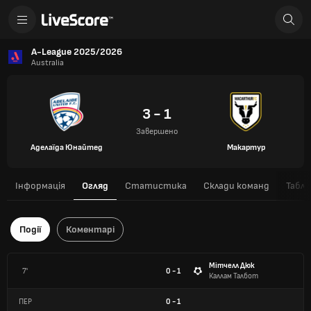
A-League 2025/2026
Australia
3 - 1
Завершено
Аделаїда Юнайтед
Макартур
Інформація
Огляд
Статистика
Склади команд
Табли
Події
Коментарі
Мітчелл Дюк
7'
0 - 1
Каллам Талбот
ПЕР
0
-
1