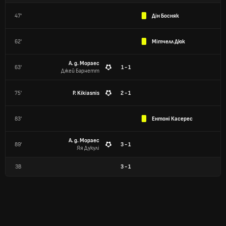
47'
Дін Босняк
62'
Мітчелл Дюк
А. д. Мораес
63'
1 - 1
Джей Барнетт
75'
P. Kikiasnis
2 - 1
83'
Ентоні Касерес
А. д. Мораес
89'
3 - 1
Яя Дукулі
ЗВ
3
-
1