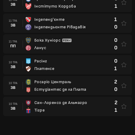
ЗВ
1
Інстітуто Кордоба
1
Індепенд'єнте
11 ТРА
ЗВ
0
Індепендьєнте Рівадавія
0
Бока Хуніорс
11 ТРА
ПП
0
Ланус
0
Расінг
10 ТРА
ЗВ
1
Платенсе
2
Росаріо Централь
10 ТРА
ЗВ
0
Естудіантес де ла Плата
2
Сан-Лоренсо де Альмагро
10 ТРА
ЗВ
1
Тігре