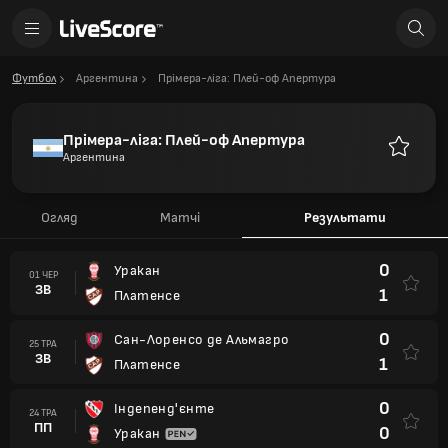
Футбол
Аргентина
Прімера-ліга: Плей-оф Апертура
Прімера-ліга: Плей-оф Апертура
Аргентина
Улюблен
Огляд
Матчі
Результати
0
Уракан
01 ЧЕР
ЗВ
1
Платенсе
0
Сан-Лоренсо де Альмагро
25 ТРА
ЗВ
1
Платенсе
0
Індепенд'єнте
24 ТРА
ПП
0
Уракан