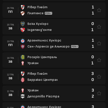
1
Рівер Плейт
20 ТРА
ПП
1
Платенсе
0
Бока Хуніорс
20 ТРА
ЗВ
1
Індепенд'єнте
1
Аргентинос Хуніорс
19 ТРА
ПП
1
Сан-Лоренсо де Альмагро
0
Росаріо Централь
18 ТРА
ЗВ
1
Уракан
3
Рівер Плейт
12 ТРА
ЗВ
0
Барракас Централ
3
Уракан
11 ТРА
ЗВ
2
Депортіво Рієстра
3
Аргентинос Хуніорс
11 ТРА