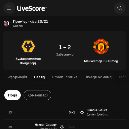
Прем'єр-ліга 20/21
Англія
1 - 2
Завершено
Вулвергемптон
Манчестер Юнайтед
Вондерерз
Інформація
Огляд
Статистика
Склади команд
Табли
Події
Коментарі
Ентоні Еланга
13'
0 - 1
Деніел Джеймс
Нелсон Семеду
39'
1 - 1