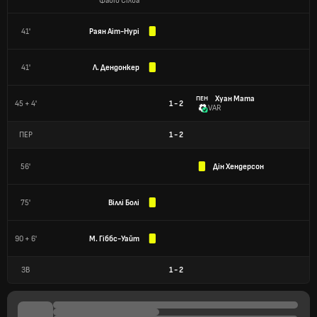
Фабіо Сілва
41'
Раян Аіт-Нурі
41'
Л. Дендонкер
Хуан Мата
ПЕН
45 + 4'
1 - 2
VAR
ПЕР
1
-
2
56'
Дін Хендерсон
75'
Віллі Болі
90 + 6'
М. Гіббс-Уайт
ЗВ
1
-
2