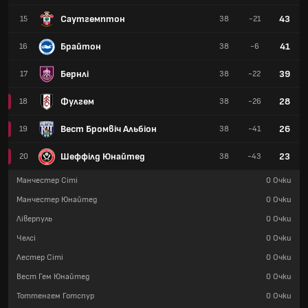
Саутгемптон
43
15
38
-21
Брайтон
41
16
38
-6
Бернлі
39
17
38
-22
Фулгем
28
18
38
-26
Вест Бромвіч Альбіон
26
19
38
-41
Шеффілд Юнайтед
23
20
38
-43
Манчестер Сіті
0
Очки
Манчестер Юнайтед
0
Очки
Ліверпуль
0
Очки
Челсі
0
Очки
Лестер Сіті
0
Очки
Вест Гем Юнайтед
0
Очки
Тоттенгем Готспур
0
Очки