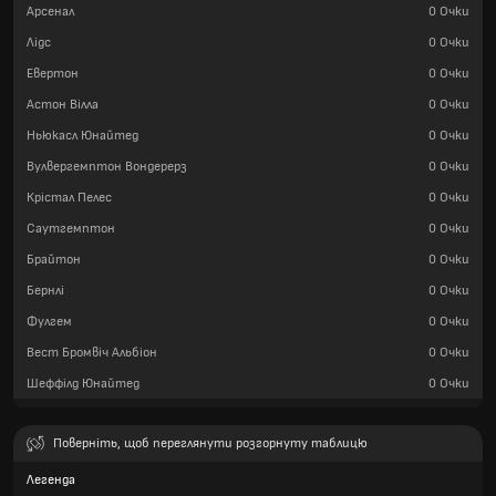
Арсенал
0
Очки
Лідс
0
Очки
Евертон
0
Очки
Астон Вілла
0
Очки
Ньюкасл Юнайтед
0
Очки
Вулвергемптон Вондерерз
0
Очки
Крістал Пелес
0
Очки
Саутгемптон
0
Очки
Брайтон
0
Очки
Бернлі
0
Очки
Фулгем
0
Очки
Вест Бромвіч Альбіон
0
Очки
Шеффілд Юнайтед
0
Очки
Поверніть, щоб переглянути розгорнуту таблицю
Легенда