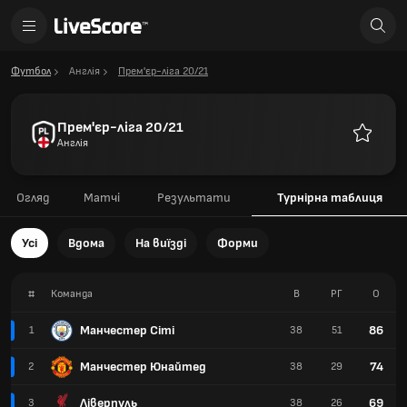
Футбол
Англія
Прем'єр-ліга 20/21
Прем'єр-ліга 20/21
Англія
Улюблен
Огляд
Матчі
Результати
Турнірна таблиця
Усі
Вдома
На виїзді
Форми
#
Команда
В
РГ
О
Манчестер Сіті
86
1
38
51
Манчестер Юнайтед
74
2
38
29
Ліверпуль
69
3
38
26