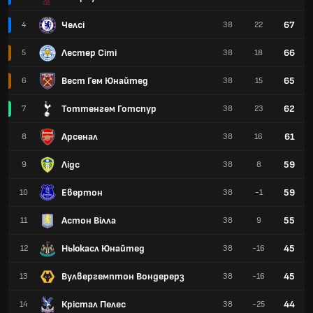
Челсі
67
4
38
22
Лестер Сіті
66
5
38
18
Вест Гем Юнайтед
65
6
38
15
Тоттенгем Готспур
62
7
38
23
Арсенал
61
8
38
16
Лідс
59
9
38
8
Евертон
59
10
38
-1
Астон Вілла
55
11
38
9
Ньюкасл Юнайтед
45
12
38
-16
Вулвергемптон Вондерерз
45
13
38
-16
Крістал Пелес
44
14
38
-25