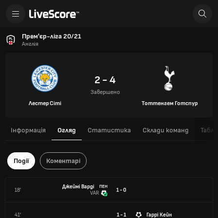
Прем'єр-ліга 20/21
Англія
2 - 4
Завершено
Лестер Сіті
Тоттенгем Готспур
Інформація
Огляд
Статистика
Склади команд
Табли
Події
Коментарі
Джеймі Варді
ПЕН
18'
1 - 0
VAR
41'
1 - 1
Гаррі Кейн