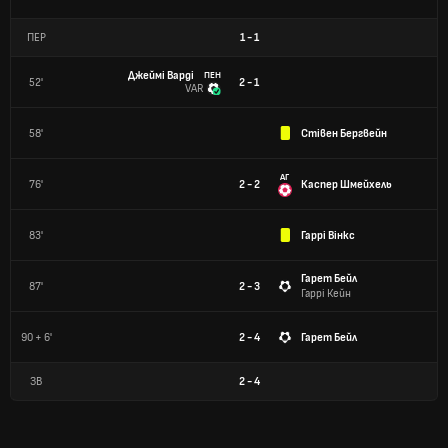
ПЕР
1
-
1
Джеймі Варді
ПЕН
52'
2 - 1
VAR
58'
Стівен Бергвейн
АГ
76'
2 - 2
Каспер Шмейхель
83'
Гаррі Вінкс
Гарет Бейл
87'
2 - 3
Гаррі Кейн
90 + 6'
2 - 4
Гарет Бейл
ЗВ
2
-
4