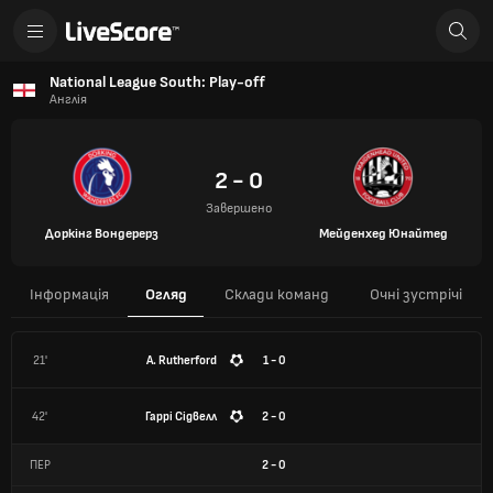
National League South: Play-off
Англія
2 - 0
Завершено
Доркінг Вондерерз
Мейденхед Юнайтед
Інформація
Огляд
Склади команд
Очні зустрічі
21'
A. Rutherford
1 - 0
42'
Гаррі Сідвелл
2 - 0
ПЕР
2
-
0