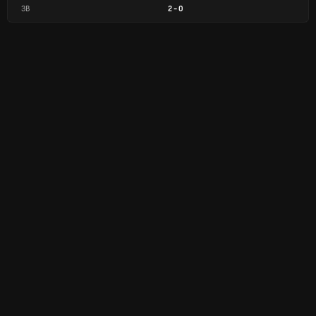
ЗВ
2
-
0