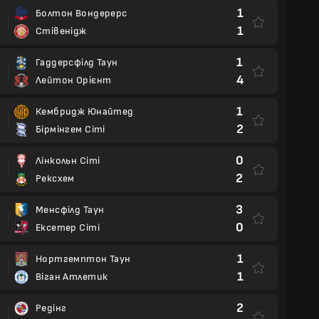
1
Болтон Вондерерс
1
Стівенідж
1
Гаддерсфілд Таун
4
Лейтон Орієнт
1
Кембридж Юнайтед
2
Бірмінгем Сіті
0
Лінкольн Сіті
2
Рексхем
3
Менсфілд Таун
0
Ексетер Сіті
1
Нортгемптон Таун
1
Віган Атлетик
2
Редінг