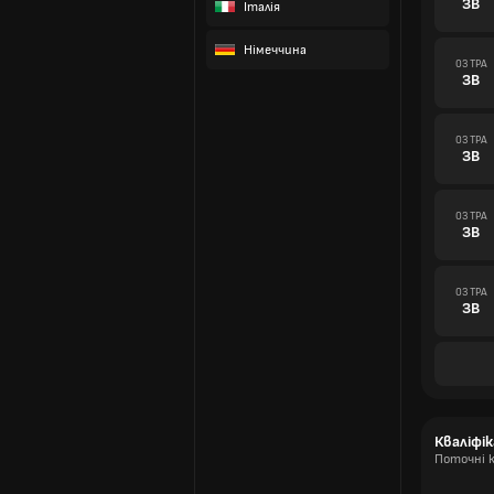
ЗВ
Італія
Німеччина
03 ТРА
ЗВ
03 ТРА
ЗВ
03 ТРА
ЗВ
03 ТРА
ЗВ
Кваліфік
Поточні к