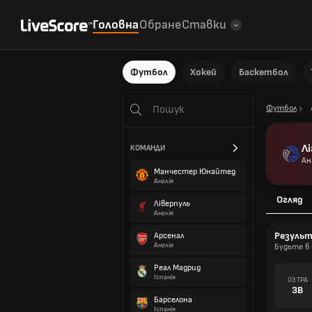
Головна
Обране
Ставки
Футбол
Хокей
Баскетбол
Футбол
Л
КОМАНДИ
Ан
Манчестер Юнайтед
Англія
Огляд
Ліверпуль
Англія
Резуль
Арсенал
Англія
Будьте в 
Реал Мадрид
Іспанія
03 ТРА
ЗВ
Барселона
Іспанія