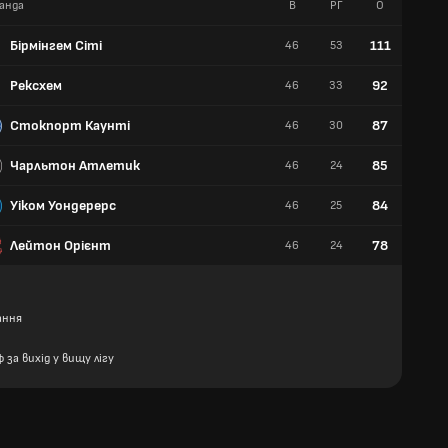
анда
В
РГ
О
П
Бірмінгем Сіті
111
46
53
34
Рексхем
92
46
33
27
Стокпорт Каунті
87
46
30
25
Чарльтон Атлетик
85
46
24
25
Уіком Уондерерс
84
46
25
24
Лейтон Орієнт
78
46
24
24
ання
 за вихід у вищу лігу