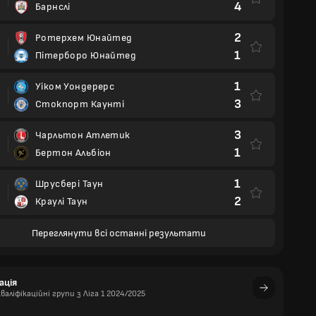
4
Барнслі
2
Ротерхем Юнайтед
1
Пітерборо Юнайтед
1
Уіком Уондерерс
3
Стокпорт Каунті
3
Чарльтон Атлетик
1
Бертон Альбіон
1
Шрусбері Таун
2
Краулі Таун
Переглянути всі останні результати
ація
валіфікаційні групи з Ліга 1 2024/2025