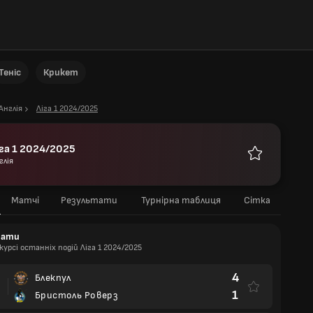
Теніс
Крикет
Англія
Ліга 1 2024/2025
іга 1 2024/2025
глія
Улюблені
Матчі
Результати
Турнірна таблиця
Сітка
тати
курсі останніх подій Ліга 1 2024/2025
4
Блекпул
1
Бристоль Роверз