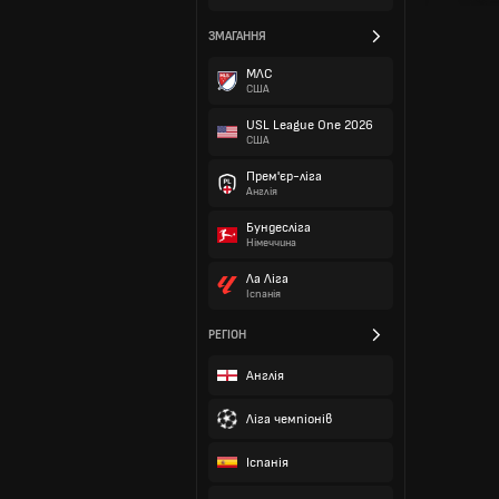
ЗМАГАННЯ
МЛС
США
USL League One 2026
США
Прем'єр-ліга
Англія
Бундесліга
Німеччина
Ла Ліга
Іспанія
РЕГІОН
Англія
Ліга чемпіонів
Іспанія