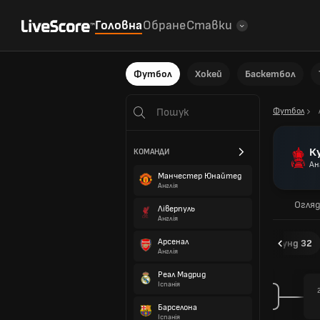
Головна
Обране
Ставки
Футбол
Хокей
Баскетбол
Футбол
Ку
КОМАНДИ
Ан
Манчестер Юнайтед
Англія
Огля
Ліверпуль
Англія
Арсенал
Раунд 256
Раунд 128
Раунд 64
Раунд 32
Англія
Реал Мадрид
Іспанія
Барселона
Іспанія