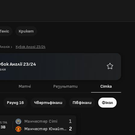
Теніс
Крикет
Англія
Кубок Англії 23/24
бок Англії 23/24
глія
Улюблені
д
Матчі
Результати
Сітка
Раунд 16
Чвертьфінали
Півфінали
Фінал
1
Манчестер Сіті
25 ТРА
ЗВ
2
Манчестер Юнайтед