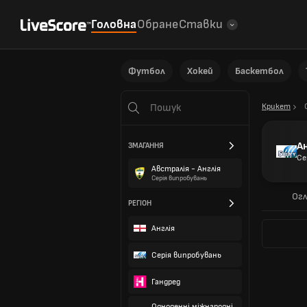
Головна
Обране
Ставки
Футбол
Хокей
Баскетбол
Крикет
А
ЗМАГАННЯ
Се
Австралія - Англія
Серія випробувань
Огл
РЕГІОН
Англія
Серія випробувань
Гандред
Одноденні міжнародні