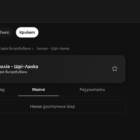
Теніс
Крикет
Серія випробувань
Англія - Шрі-Ланка
нглія - Шрі-Ланка
рія випробувань
Улюблені
яд
Матчі
Результати
Немає доступних ігор