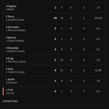
A Capsey
1
5
0
0
20
b Bates
E Perry
39
33
2
2
118.18
c Jones b Elwiss
A Dercksen
0
4
0
0
0.0
c Mooney b Bates
J Spence
0
2
0
0
0.0
c Levick b Bates
K Reyneke
0
6
0
0
0.0
c Heath b Levick
A King
5
10
0
0
50
c Mooney b Garth
E Gray
6
14
0
0
42.86
c Heath b Elwiss
L Smith
4
8
0
0
50
b Gardner
L Filer
0
1
0
0
0.0
not out
СТАТИСТИКА