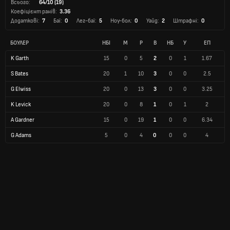
Всього:
64/10 (19)
Коефіцієнт ранів:
3.36
Додаткові:
7
Баї:
0
Лег-баї:
5
Ноу-бол:
0
Уайд:
2
Штрафні:
0
БОУЛЕР
НБІ
М
Р
В
НБ
У
ЕП
K Garth
15
0
5
2
0
1
1.67
S Bates
20
1
10
3
0
0
2.5
G Elwiss
20
0
13
3
0
0
3.25
K Levick
20
0
8
1
0
1
2
A Gardner
15
0
19
1
0
0
6.34
G Adams
5
0
4
0
0
0
4