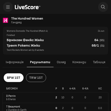
The Hundred Women
Гандред
Womens Domestic The Hundred
(Match 4)
24 лип
Finished
Бірмінгем Фенікс Жінки
64
(
95
)
Трент Рокетс Жінки
68/1
(
31
)
Trent Rockets Women win by 9 wickets
Інформація
Результати
Огляд
Команди
Таблиця
BPW 1ST
TRW 1ST
БАТСМЕН
Р
В
4-КА
6-КА
КС
D Perrin
2
10
0
0
20
b Elwiss
T Beaumont
0
2
0
0
0.0
c Dunkley b Garth