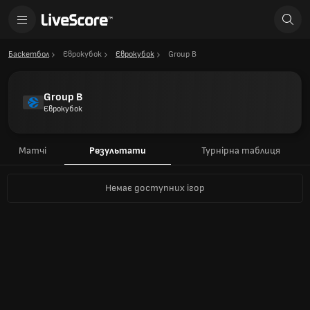
Баскетбол
Єврокубок
Єврокубок
Group B
Group B
Єврокубок
Матчі
Результати
Турнірна таблиця
Немає доступних ігор