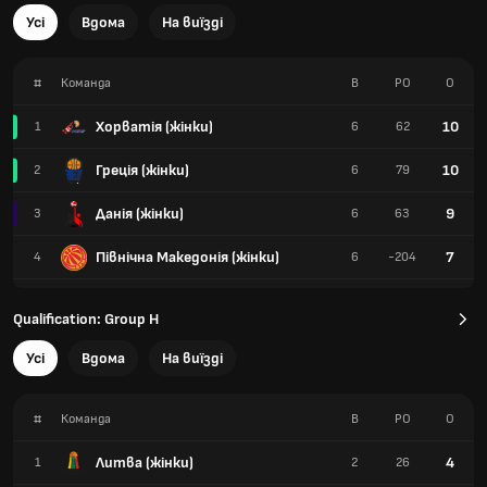
Усі
Вдома
На виїзді
#
Команда
В
РО
О
Хорватія (жінки)
10
1
6
62
Греція (жінки)
10
2
6
79
Данія (жінки)
9
3
6
63
Північна Македонія (жінки)
7
4
6
-204
Qualification: Group H
Усі
Вдома
На виїзді
#
Команда
В
РО
О
Литва (жінки)
4
1
2
26