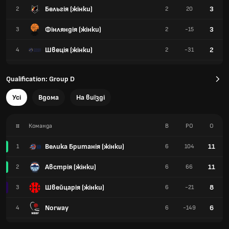
Бельгія (жінки)
3
2
2
20
Фінляндія (жінки)
3
3
2
-15
Швеція (жінки)
2
4
2
-31
Qualification: Group D
Усі
Вдома
На виїзді
#
Команда
В
РО
О
Велика Британія (жінки)
11
1
6
104
Австрія (жінки)
11
2
6
66
Швейцарія (жінки)
8
3
6
-21
Norway
6
4
6
-149