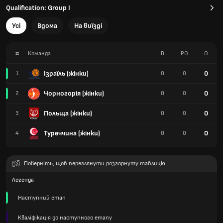
Qualification: Group I
Усі
Вдома
На виїзді
#
Команда
В
РО
О
Ізраїль (жінки)
0
1
0
0
Чорногорія (жінки)
0
2
0
0
Польща (жінки)
0
3
0
0
Туреччина (жінки)
0
4
0
0
Поверніть, щоб переглянути розгорнуту таблицю
Легенда
Наступний етап
Кваліфікація до наступного етапу