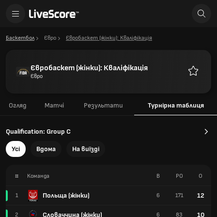
Баскетбол
Євро
Євробаскет (жінки): Кваліфікація
Євробаскет (жінки): Кваліфікація
Євро
Улюблен
Огляд
Матчі
Результати
Турнірна таблиця
Qualification: Group C
Усі
Вдома
На виїзді
#
Команда
В
РО
О
Польща (жінки)
12
1
6
171
Словаччина (жінки)
10
2
6
83