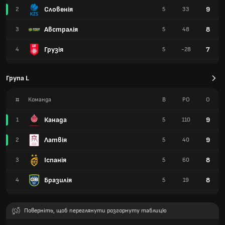
Словенія
9
2
5
33
Австралія
8
3
5
48
Грузія
7
4
5
-28
Група L
#
Команда
В
РО
О
Канада
9
1
5
110
Латвія
9
2
5
40
Іспанія
8
3
5
60
Бразилія
8
4
5
19
Поверніть, щоб переглянути розгорнуту таблицю