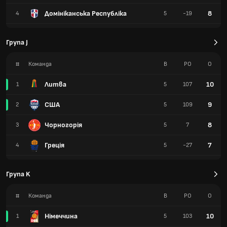
Домініканська Республіка
8
4
5
-19
Група J
#
Команда
В
РО
О
Литва
10
1
5
107
США
9
2
5
109
Чорногорія
8
3
5
7
Греція
7
4
5
-27
Група K
#
Команда
В
РО
О
Німеччина
10
1
5
103