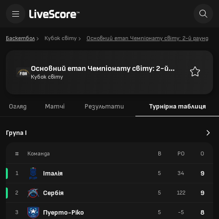
Баскетбол
Кубок світу
Основний етап Чемпіонату світу: 2-й раунд
Основний етап Чемпіонату світу: 2-й
раунд
Кубок світу
Улюблен
Огляд
Матчі
Результати
Турнірна таблиця
Група I
#
Команда
В
РО
О
Італія
9
1
5
34
Сербія
9
2
5
122
Пуерто-Ріко
8
3
5
-5