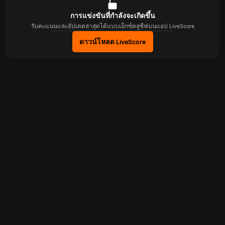
การแข่งขันที่กำลังจะเกิดขึ้น
รับคะแนนและอัปเดตล่าสุดได้แบบเอ็กซ์คลูซีฟบนแอป LiveScore
ดาวน์โหลด LiveScore