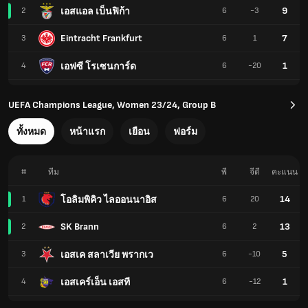
9
เอสแอล เบ็นฟิก้า
2
6
-3
Eintracht Frankfurt
7
3
6
1
1
เอฟซี โรเซนการ์ด
4
6
-20
UEFA Champions League, Women 23/24, Group B
ทั้งหมด
หน้าแรก
เยือน
ฟอร์ม
#
ทีม
พี
จีดี
คะแนน
14
โอลิมพิคิว ไลออนนาอิส
1
6
20
SK Brann
13
2
6
2
5
เอสเค สลาเวีย พรากเว
3
6
-10
1
เอสเคร์เอ็น เอสที
4
6
-12