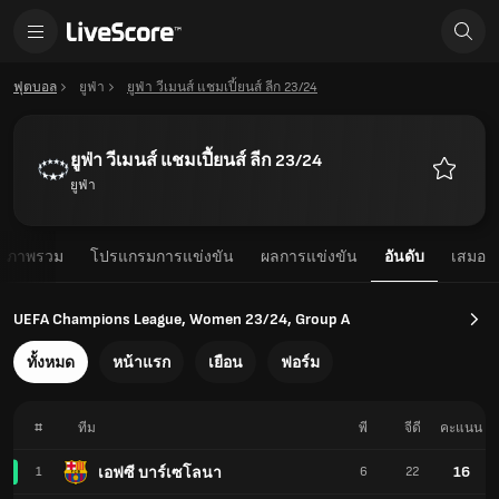
ฟุตบอล
ยูฟ่า
ยูฟ่า วีเมนส์ แชมเปี้ยนส์ ลีก 23/24
ยูฟ่า วีเมนส์ แชมเปี้ยนส์ ลีก 23/24
ยูฟ่า
รายการ
โปรด
ภาพรวม
โปรแกรมการแข่งขัน
ผลการแข่งขัน
อันดับ
เสมอ
UEFA Champions League, Women 23/24, Group A
ทั้งหมด
หน้าแรก
เยือน
ฟอร์ม
#
ทีม
พี
จีดี
คะแนน
16
เอฟซี บาร์เซโลนา
1
6
22