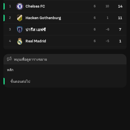
Chelsea FC
14
1
6
10
Hacken Gothenburg
11
2
6
1
7
ปารีส เอฟซี
3
6
-6
Real Madrid
1
4
6
-5
หมุนเพื่อดูตารางขยาย
หลัก
ขั้นตอนต่อไป