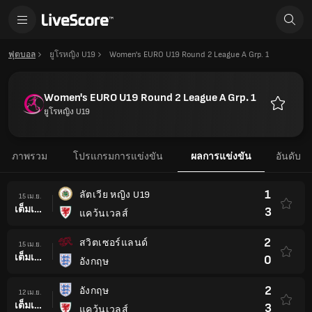
ฟุตบอล
ยูโรหญิง U19
Women's EURO U19 Round 2 League A Grp. 1
Women's EURO U19 Round 2 League A Grp. 1
ยูโรหญิง U19
รายการ
โปรด
ภาพรวม
โปรแกรมการแข่งขัน
ผลการแข่งขัน
อันดับ
1
ลัตเวีย หญิง U19
15 เม.ย.
เต็มเวลา
3
แคว้นเวลส์
2
สวิตเซอร์แลนด์
15 เม.ย.
เต็มเวลา
0
อังกฤษ
2
อังกฤษ
12 เม.ย.
เต็มเวลา
3
แคว้นเวลส์