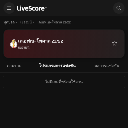
ฟุตบอล
เยอรมนี
เดเอฟเบ-โพคาล 21/22
เดเอฟเบ-โพคาล 21/22
เยอรมนี
รายการ
โปรด
ภาพรวม
โปรแกรมการแข่งขัน
ผลการแข่งขัน
ไม่มีเกมที่พร้อมใช้งาน