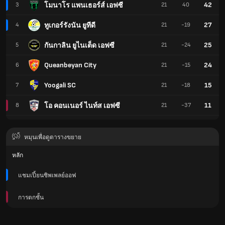
42
โมนาโร แพนเธอร์ส์ เอฟซี
3
21
40
27
ทูเกอร์รังนัน ยูทีดี
4
21
-19
25
กันกาลิน ยูไนเต็ด เอฟซี
5
21
-24
Queanbeyan City
24
6
21
-15
Yoogali SC
15
7
21
-18
11
โอ คอนเนอร์ ไนท์ส เอฟซี
8
21
-37
หมุนเพื่อดูตารางขยาย
หลัก
แชมเปี้ยนชิพเพลย์ออฟ
การตกชั้น