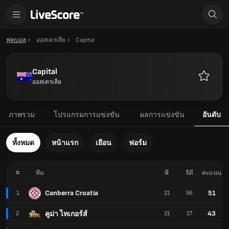
ฟุตบอล
ออสเตรเลีย
Capital
Capital
ออสเตรเลีย
รายการ
โปรด
ภาพรวม
โปรแกรมการแข่งขัน
ผลการแข่งขัน
อันดับ
ทั้งหมด
หน้าแรก
เยือน
ฟอร์ม
#
ทีม
พี
จีดี
คะแนน
Canberra Croatia
51
1
21
56
43
คูม่า ไทเกอร์ส์
2
21
17