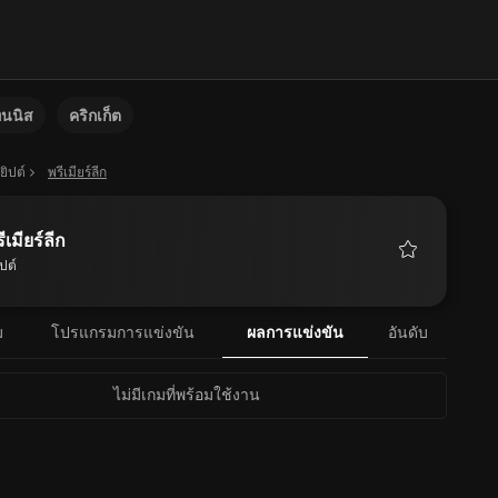
ทนนิส
คริกเก็ต
ียิปต์
พรีเมียร์ลีก
ีเมียร์ลีก
ิปต์
รายการ
โปรด
ม
โปรแกรมการแข่งขัน
ผลการแข่งขัน
อันดับ
ไม่มีเกมที่พร้อมใช้งาน