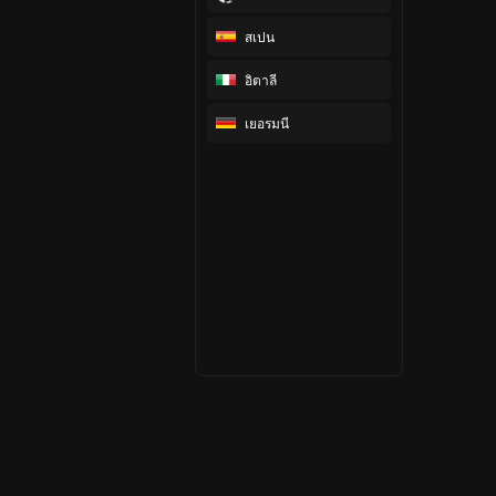
สเปน
อิตาลี
เยอรมนี