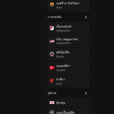
เอฟซี บาร์เซโลน่า
สเปน
การแข่งขัน
เอ็มแอลเอส
สหรัฐอเมริกา
USL League One
สหรัฐอเมริกา
พรีเมียร์ลีก
อังกฤษ
บุนเดสลีกา
เยอรมนี
ลาลีกา
สเปน
ภูมิภาค
อังกฤษ
แชมเปี้ยนส์ลีก