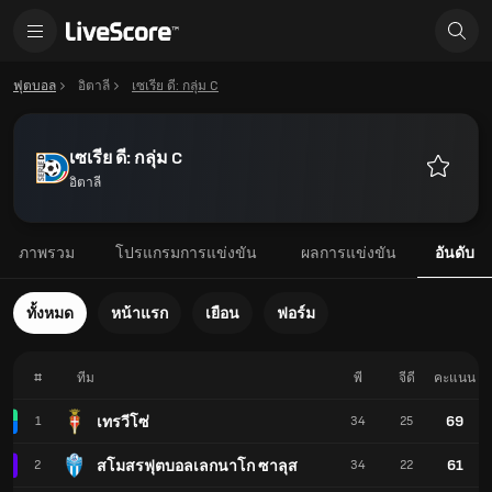
ฟุตบอล
อิตาลี
เซเรีย ดี: กลุ่ม C
เซเรีย ดี: กลุ่ม C
อิตาลี
รายการ
โปรด
ภาพรวม
โปรแกรมการแข่งขัน
ผลการแข่งขัน
อันดับ
ทั้งหมด
หน้าแรก
เยือน
ฟอร์ม
#
ทีม
พี
จีดี
คะแนน
69
เทรวีโซ่
1
34
25
61
สโมสรฟุตบอลเลกนาโก ซาลุส
2
34
22