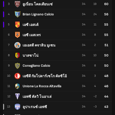
60
ยูเนี่ยน โคลเดียนเซ่
3
34
19
Brian Lignano Calcio
56
4
34
24
55
เอซี เอสเต้
5
34
11
55
เอซี เมสเทร
6
34
8
51
เอเอสดี คจาลิน มูเซน
7
34
2
50
บาสซาโน่
8
34
10
Conegliano Calcio
50
9
34
8
48
เอซีดี กัมโปดาร์เซโก คัลซิโอ้
10
34
3
Unione La Rocca Altavilla
46
11
34
4
44
เอฟซี คัลวิ โนอาเล่
12
34
-2
43
ลูปาเรนซ์ เอฟซี
13
34
-3