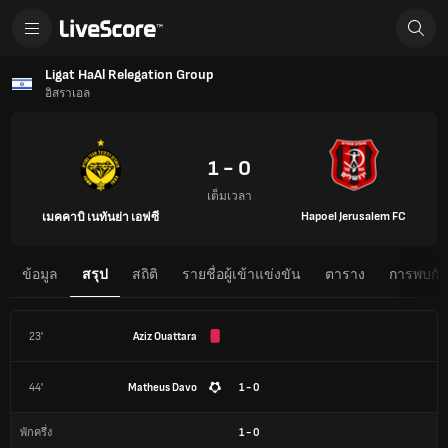
Ligat HaAl Relegation Group
อิสราเอล
1 - 0
เต็มเวลา
Hapoel Jerusalem FC
เมคคาบิ เนทันย่า เอฟซี
ข้อมูล
สรุป
สถิติ
รายชื่อผู้เข้าแข่งขัน
ตาราง
การพบกันต
23'
Aziz Ouattara
44'
Matheus Davo
1 - 0
1
-
0
พักครึ่ง