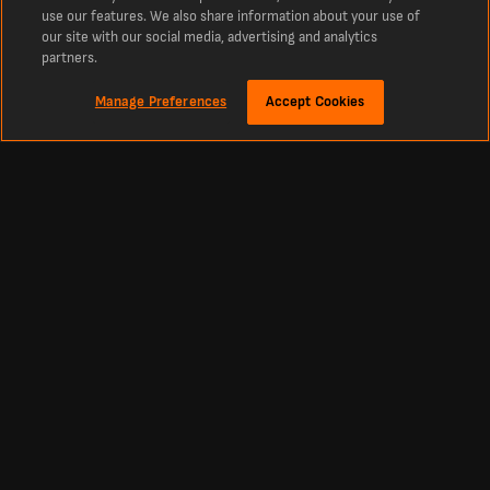
use our features. We also share information about your use of
our site with our social media, advertising and analytics
partners.
Manage Preferences
Accept Cookies
เกี่ยวกับ
เมคคาบิ เนทันย่า เอฟซี vs Hapoel Jerusalem FC Live Scores and Match Information
The latest ฟุตบอล scores, line-ups and more for เมคคาบิ เนทันย่า เอฟซี vs
Hapoel Jerusalem FC.
Your live ฟุตบอล score for เมคคาบิ เนทันย่า เอฟซี vs Hapoel Jerusalem FC in the
Ligat HaAl Relegation Group from LiveScores.com, covering football, cricket,
tennis, basketball and hockey livescores.
Footbal
Other Sports
Premier League Scores
Cricket Scores
Premier League Standings
Tennis Scores
La Liga Scores
Basketball Scores