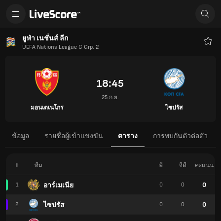
ยูฟ่า เนชั่นส์ ลีก
UEFA Nations League C Grp. 2
ราย
โปร
18:45
25 ก.ย.
มอนเตเนโกร
ไซปรัส
ข้อมูล
รายชื่อผู้เข้าแข่งขัน
ตาราง
การพบกันตัวต่อตัว
#
ทีม
พี
จีดี
คะแนน
0
อาร์เมเนีย
1
0
0
0
ไซปรัส
2
0
0