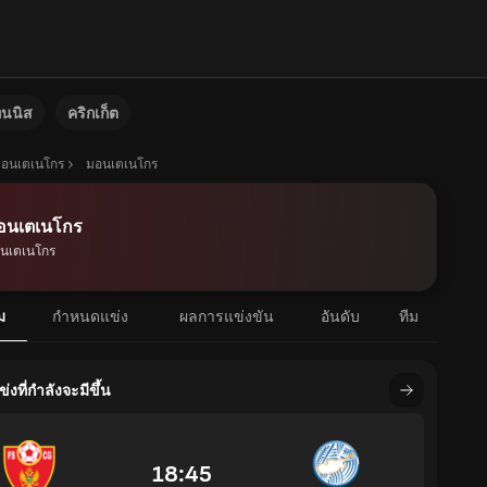
ทนนิส
คริกเก็ต
อนเตเนโกร
มอนเตเนโกร
อนเตเนโกร
นเตเนโกร
ม
กำหนดแข่ง
ผลการแข่งขัน
อันดับ
ทีม
งที่กำลังจะมีขึ้น
18:45