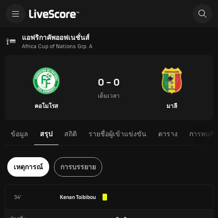
แอฟริกาคัพออฟเนชั่นส์
Africa Cup of Nations Grp. A
0 - 0
เต็มเวลา
คอโมโรส
มาลี
ข้อมูล
สรุป
สถิติ
รายชื่อผู้เข้าแข่งขัน
ตาราง
การพบกันต
เหตุการณ์
การบรรยาย
34'
Kenan Toibibou