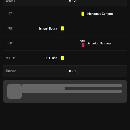
0
-
0
พักครึ่ง
47'
Mohamed Camara
79'
Ismael Boura
VAR
88'
Amadou Haidara
90 + 1'
E. F. Ben
0
-
0
เต็มเวลา