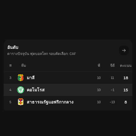
อันดับ
ตารางปัจจุบัน ฟุตบอลโลก รอบคัดเลือก: CAF
#
ทีม
พี
จีดี
คะแนน
18
มาลี
3
10
11
15
คอโมโรส
4
10
-1
8
สาธารณรัฐแอฟริกากลาง
5
10
-13