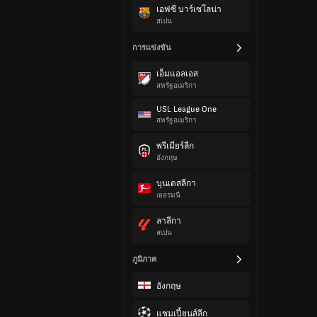
เอฟซี บาร์เซโลน่า
สเปน
การแข่งขัน
เอ็มแอลเอส
สหรัฐอเมริกา
USL League One
สหรัฐอเมริกา
พรีเมียร์ลีก
อังกฤษ
บุนเดสลีกา
เยอรมนี
ลาลีกา
สเปน
ภูมิภาค
อังกฤษ
แชมเปี้ยนส์ลีก