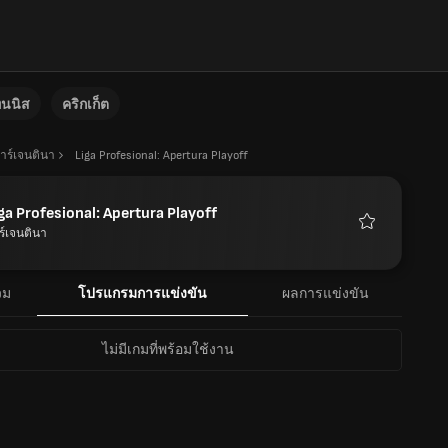
ทนนิส
คริกเก็ต
าร์เจนตินา
Liga Profesional: Apertura Playoff
ga Profesional: Apertura Playoff
ร์เจนตินา
รายการ
โปรด
วม
โปรแกรมการแข่งขัน
ผลการแข่งขัน
ไม่มีเกมที่พร้อมใช้งาน