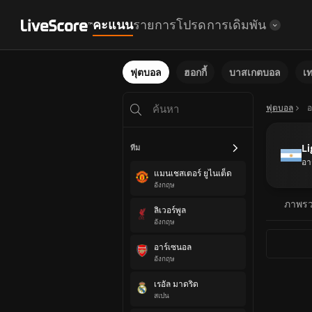
คะแนน
รายการโปรด
การเดิมพัน
ฟุตบอล
ฮอกกี้
บาสเกตบอล
เ
ฟุตบอล
อ
Li
ทีม
อา
แมนเชสเตอร์ ยูไนเต็ด
อังกฤษ
ภาพร
ลิเวอร์พูล
อังกฤษ
อาร์เซนอล
อังกฤษ
เรอัล มาดริด
สเปน