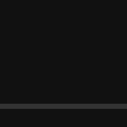
เกี่ยวกับ