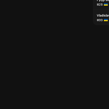
#28
Vladisla
#99