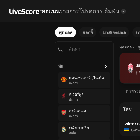
คะแนน
รายการโปรด
การเดิมพัน
ฟุตบอล
ฮอกกี้
บาสเกตบอล
เ
ฟุตบอล
ย
เอ
ทีม
ยู
แมนเชสเตอร์ ยูไนเต็ด
อังกฤษ
ภาพรว
ลิเวอร์พูล
อังกฤษ
โค้ช
อาร์เซนอล
อังกฤษ
Viktor S
เรอัล มาดริด
ยูเครน
สเปน