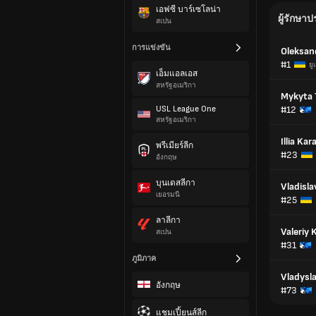
เอฟซี บาร์เซโลน่า
ผู้รักษาป
สเปน
การแข่งขัน
Oleksan
#1
ยู
เอ็มแอลเอส
สหรัฐอเมริกา
Mykyta 
USL League One
#12
สหรัฐอเมริกา
Illia Ka
พรีเมียร์ลีก
#23
อังกฤษ
บุนเดสลีกา
Vladisl
เยอรมนี
#25
ลาลีกา
Valeriy 
สเปน
#31
ภูมิภาค
Vladysl
อังกฤษ
#73
แชมเปี้ยนส์ลีก