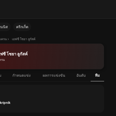
ทนนิส
คริกเก็ต
ูเครน
เอฟซี โซยา ลูกัสค์
ฟซี โซยา ลูกัสค์
เครน
ม
กำหนดแข่ง
ผลการแข่งขัน
อันดับ
ทีม
kripnik