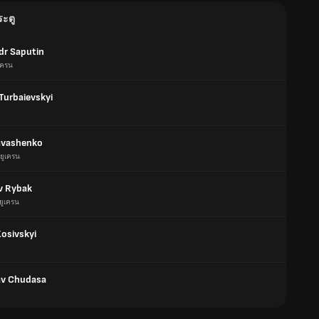
ระตู
dr Saputin
เครน
Turbaievskyi
ravashenko
ยูเครน
av Rybak
ยูเครน
Kosivskyi
av Chudasa