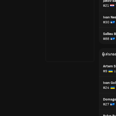
Jakov Ba
#21
Ivan Ne
#30
Sallieu 
#88
ผู้เล่นกอ
Artem S
#9
ย
Ivan Go
#24
Domagoj
#27
Pylyp B