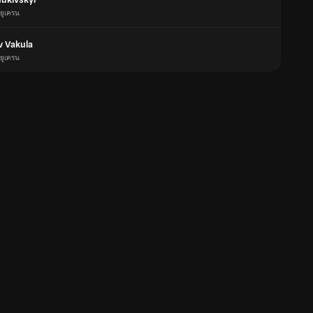
ยูเครน
v Vakula
ยูเครน