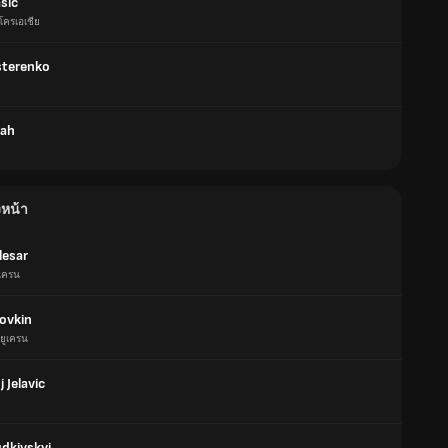
sic
โครเอเชีย
sterenko
Bah
งหน้า
lesar
ูเครน
lovkіn
ยูเครน
 Jelavic
udkivskyi