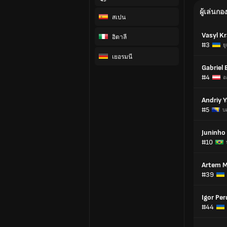
ผู้เล่นกอ
สเปน
Vasyl K
อิตาลี
#3
ย
เยอรมนี
Gabriel 
#4
อ
Andriy 
#5
บ
Juninho
#10
Artem M
#39
Igor Pe
#44