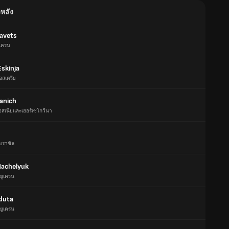
งหลัง
ravets
ูเครน
Eskinja
อสเตรีย
Yanich
อสเนียและเฮอร์เซโกวีนา
บราซิล
achelyuk
ยูเครน
rduta
ยูเครน