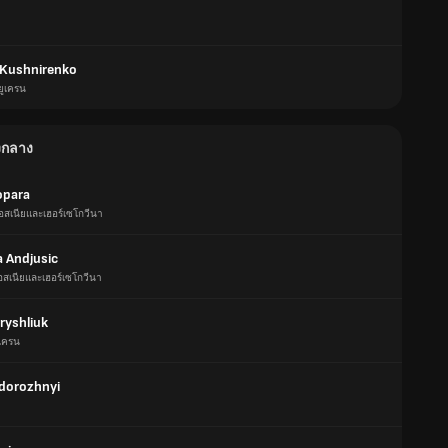
Kushnirenko
ยูเครน
องกลาง
opara
อสเนียและเฮอร์เซโกวีนา
 Andjusic
อสเนียและเฮอร์เซโกวีนา
ryshliuk
ูเครน
adorozhnyi