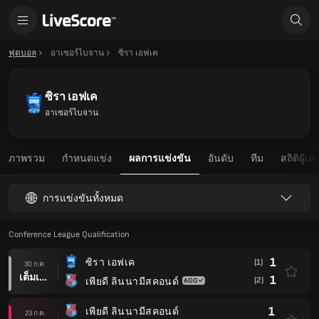
ฟุตบอล
อาเซอร์ไบจาน
ซิรา เอฟเค
ซิรา เอฟเค
อาเซอร์ไบจาน
ภาพรวม
กำหนดแข่ง
ผลการแข่งขัน
อันดับ
ทีม
สถิติผู้เล่
การแข่งขันทั้งหมด
Conference League Qualification
1
ซิรา เอฟเค
(1)
30 ก.ค.
เต็มเวลา
1
(2)
เพียดี ลินนามีสคอนด์
1
เพียดี ลินนามีสคอนด์
23 ก.ค.