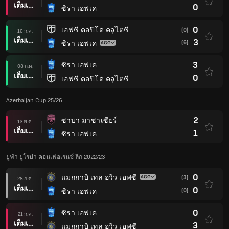
เต็มเวลา
0
ซิรา เอฟเค
0
เอฟซี ตอปิโด คลูไตซี
(0)
16 ก.ค.
เต็มเวลา
3
(6)
ซิรา เอฟเค
3
ซิรา เอฟเค
08 ก.ค.
เต็มเวลา
0
เอฟซี ตอปิโด คลูไตซี
Azerbaijan Cup 25/26
2
ซาบา มาซาเซียร์
13 พ.ค.
เต็มเวลา
1
ซิรา เอฟเค
ยูฟ่า ยูโรปา คอนเฟอเรนซ์ ลีก 2022/23
0
แมกกาบิ เทล อวิว เอฟซี
(3)
28 ก.ค.
เต็มเวลา
0
(0)
ซิรา เอฟเค
0
ซิรา เอฟเค
21 ก.ค.
เต็มเวลา
3
แมกกาบิ เทล อวิว เอฟซี